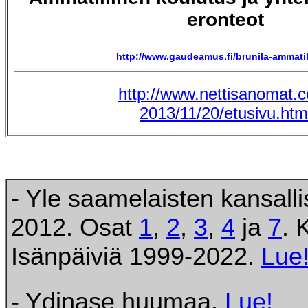
eronteot
http://www.gaudeamus.fi/brunila-ammatil
http://www.nettisanomat.
2013/11/20/etusivu.htm
- Yle saamelaisten kansall
2012. Osat
1
,
2
,
3
,
4
ja
7
. 
Isänpäiviä 1999-2022.
Lue
- Ydinase huumaa.
Lue!