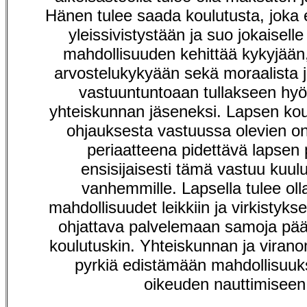
Hänen tulee saada koulutusta, joka
yleissivistystään ja suo jokaiselle
mahdollisuuden kehittää kykyjään, 
arvostelukykyään sekä moraalista j
vastuuntuntoaan tullakseen hyöd
yhteiskunnan jäseneksi. Lapsen kou
ohjauksesta vastuussa olevien o
periaatteena pidettävä lapsen 
ensisijaisesti tämä vastuu kuul
vanhemmille. Lapsella tulee olla 
mahdollisuudet leikkiin ja virkistykse
ohjattava palvelemaan samoja pää
koulutuskin. Yhteiskunnan ja virano
pyrkiä edistämään mahdollisuuk
oikeuden nauttimiseen