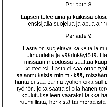
Periaate 8
Lapsen tulee aina ja kaikissa olosu
ensisijalla suojelua ja apua ann
Periaate 9
Lasta on suojeltava kaikelta laimi
julmuudelta ja väärinkäytöltä. Hä
missään muodossa saattaa kaup
kohteeksi. Lasta ei saa ottaa ty
asianmukaista minimi-ikää, missää
häntä ei saa panna työhön eikä salli
työhön, joka saattaisi olla hänen ter
koulutukselleen vaaraksi taikka h
ruumiillista, henkistä tai moraalista