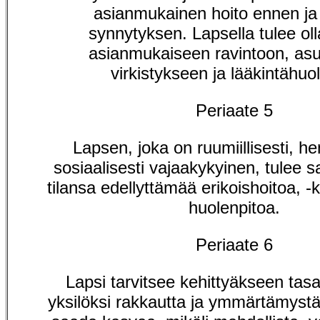
asianmukainen hoito ennen ja
synnytyksen. Lapsella tulee ol
asianmukaiseen ravintoon, as
virkistykseen ja lääkintähuo
Periaate 5
Lapsen, joka on ruumiillisesti, hen
sosiaalisesti vajaakykyinen, tulee s
tilansa edellyttämää erikoishoitoa, -
huolenpitoa.
Periaate 6
Lapsi tarvitsee kehittyäkseen tas
yksilöksi rakkautta ja ymmärtämystä