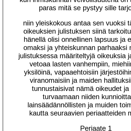
paras mitä se pystyy sille ta
niin yleiskokous antaa sen vuoksi 
oikeuksien julistuksen siinä tarkoit
hänellä olisi onnellinen lapsuus ja e
omaksi ja yhteiskunnan parhaaksi n
julistuksessa määriteltyjä oikeuksia 
vetoaa lasten vanhempiin, miehiin
yksilöinä, vapaaehtoisiin järjestöihin
viranomaisiin ja maiden hallituksii
tunnustaisivat nämä oikeudet ja 
turvaamaan niiden kunnioitt
lainsäädännöllisten ja muiden toi
kautta seuraavien periaatteiden 
Periaate 1