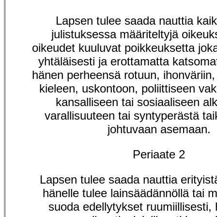
Lapsen tulee saada nauttia kaik
julistuksessa määriteltyjä oikeu
oikeudet kuuluvat poikkeuksetta jokai
yhtäläisesti ja erottamatta katsoma
hänen perheensä rotuun, ihonväriin
kieleen, uskontoon, poliittiseen v
kansalliseen tai sosiaaliseen al
varallisuuteen tai syntyperästä t
johtuvaan asemaan.
Periaate 2
Lapsen tulee saada nauttia erityist
hänelle tulee lainsäädännöllä tai m
suoda edellytykset ruumiillisesti, 