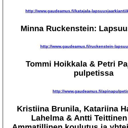
http://www.gaudeamus.fi/katajala-lapsuusjaarkiantiik
Minna Ruckenstein: Lapsuus
http://www.gaudeamus.fi/ruckenstein-lapsuu
Tommi Hoikkala & Petri Pa
pulpetissa
http://www.gaudeamus.fi/apinapulpeti
Kristiina Brunila, Katariina H
Lahelma & Antti Teittinen 
Ammatillinen koulutus ja yhte