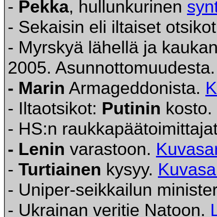
-
Pekka
, hullunkurinen
syn
- Sekaisin eli iltaiset otsiko
- Myrskyä lähellä ja kauka
2005. Asunnottomuudesta
- Marin
Armageddonista.
K
- Iltaotsikot:
Putinin
kosto.
- HS:n raukkapäätoimittaja
- Lenin
varastoon.
Kuvasar
-
Turtiainen
kysyy.
Kuvasa
- Uniper-seikkailun minister
- Ukrainan veritie Natoon.