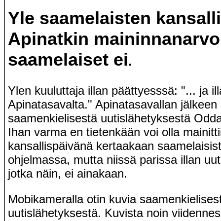
Yle saamelaisten kansall
Apinatkin maininnanarvoi
saamelaiset ei
.
Ylen kuuluttaja illan päättyesssä: "... ja i
Apinatasavalta." Apinatasavallan jälkeen 
saamenkielisestä uutislähetyksestä Odd
Ihan varma en tietenkään voi olla mainitti
kansallispäivänä kertaakaan saamelaisis
ohjelmassa, mutta niissä parissa illan uu
jotka näin, ei ainakaan.
Mobikameralla otin kuvia saamenkielises
uutislähetyksestä. Kuvista noin viidennes