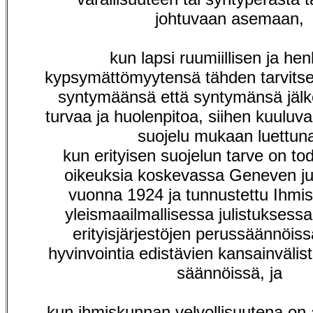
johtuvaan asemaan,
kun lapsi ruumiillisen ja he
kypsymättömyytensä tähden tarvits
syntymäänsä että syntymänsä jälke
turvaa ja huolenpitoa, siihen kuuluva
suojelu mukaan luettun
kun erityisen suojelun tarve on to
oikeuksia koskevassa Geneven ju
vuonna 1924 ja tunnustettu Ihmi
yleismaailmallisessa julistuksess
erityisjärjestöjen perussäännöiss
hyvinvointia edistävien kansainvälist
säännöissä, ja
kun ihmiskunnan velvollisuutena on 