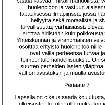
saada kasvaa, mikäli mahdollista,
huolenpidon ja vastuun alaisena
tapauksessa ilmapiirissä, jossa hä
hellyyttä sekä moraalista ja siv
turvallisuutta; varhaisiässä olevaa
erottaa äidistään kuin poikkeust
Yhteiskunnan ja viranomaisten velvo
osoittaa erityistä huolenpitoa niille l
ovat vailla perheensä turvaa ja 
toimeentulomahdollisuuksia. On su
suurten perheiden lasten ylläpitoa
valtion avustuksin ja muulla avustu
Periaate 7
Lapsella on oikeus saada koulutusta,
alkeisasteella tulee olla maksuton j