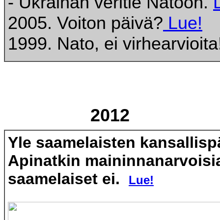
- Ukrainan veritie Natoon.
2005. Voiton päivä?
Lue!
1999. Nato, ei virhearvioit
2012
Yle saamelaisten kansallisp
Apinatkin maininnanarvoisi
saamelaiset ei.
Lue!