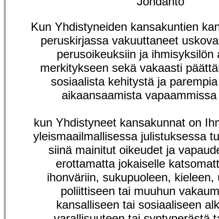
Johdanto
Kun Yhdistyneiden kansakuntien kan
peruskirjassa vakuuttaneet uskov
perusoikeuksiin ja ihmisyksilön 
merkitykseen sekä vakaasti päättä
sosiaalista kehitystä ja parempia
aikaansaamista vapaammissa 
kun Yhdistyneet kansakunnat on Ih
yleismaailmallisessa julistuksessa tu
siinä mainitut oikeudet ja vapaud
erottamatta jokaiselle katsomat
ihonväriin, sukupuoleen, kieleen,
poliittiseen tai muuhun vakau
kansalliseen tai sosiaaliseen al
varallisuuteen tai syntyperästä 