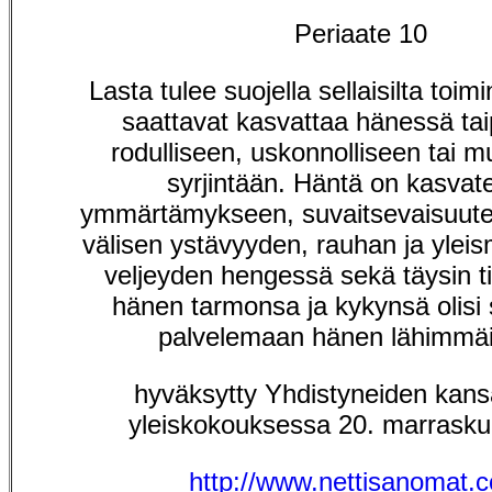
Periaate 10
Lasta tulee suojella sellaisilta toimi
saattavat kasvattaa hänessä ta
rodulliseen, uskonnolliseen tai 
syrjintään. Häntä on kasvat
ymmärtämykseen, suvaitsevaisuute
välisen ystävyyden, rauhan ja yleis
veljeyden hengessä sekä täysin ti
hänen tarmonsa ja kykynsä olisi 
palvelemaan hänen lähimmäi
hyväksytty Yhdistyneiden kans
yleiskokouksessa 20. marrasku
http://www.nettisanomat.