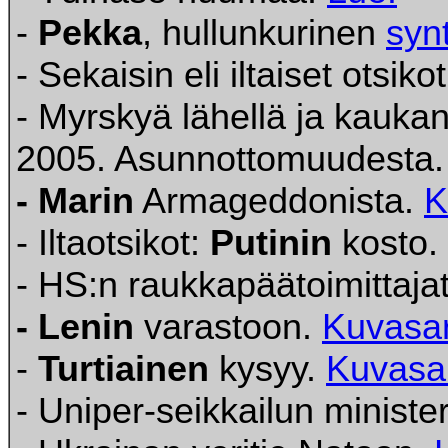
-
Pekka
, hullunkurinen
syn
- Sekaisin eli iltaiset otsiko
- Myrskyä lähellä ja kauka
2005. Asunnottomuudesta
- Marin
Armageddonista.
K
- Iltaotsikot:
Putinin
kosto.
- HS:n raukkapäätoimittaja
- Lenin
varastoon.
Kuvasar
-
Turtiainen
kysyy.
Kuvasa
- Uniper-seikkailun minister