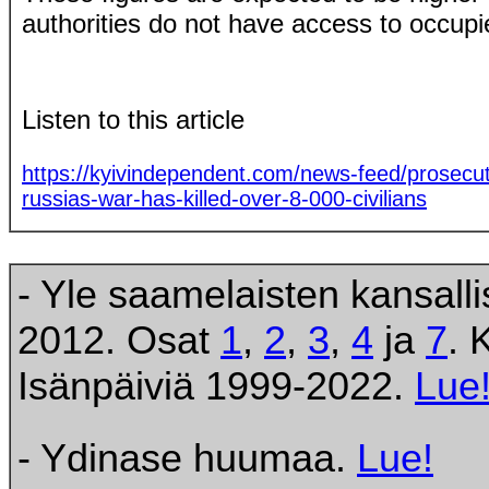
authorities do not have access to occupie
Listen to this article
https://kyivindependent.com/news-feed/prosecut
russias-war-has-killed-over-8-000-civilians
- Yle saamelaisten kansall
2012. Osat
1
,
2
,
3
,
4
ja
7
. 
Isänpäiviä 1999-2022.
Lue
- Ydinase huumaa.
Lue!