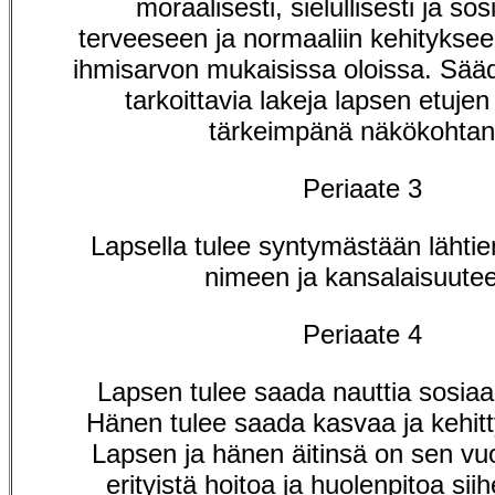
moraalisesti, sielullisesti ja sos
terveeseen ja normaaliin kehityksee
ihmisarvon mukaisissa oloissa. Sää
tarkoittavia lakeja lapsen etujen 
tärkeimpänä näkökohtan
Periaate 3
Lapsella tulee syntymästään lähtie
nimeen ja kansalaisuute
Periaate 4
Lapsen tulee saada nauttia sosiaal
Hänen tulee saada kasvaa ja kehitt
Lapsen ja hänen äitinsä on sen vu
erityistä hoitoa ja huolenpitoa sii