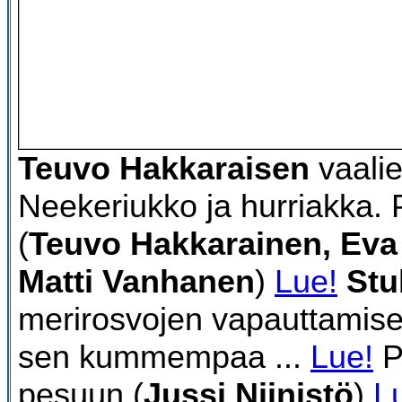
Teuvo Hakkaraisen
vaalie
Neekeriukko ja hurriakka. P
(
Teuvo Hakkarainen, Eva
Matti Vanhanen
)
Lue!
Stu
merirosvojen vapauttamises
sen kummempaa ...
Lue!
P
pesuun (
Jussi Niinistö
)
L