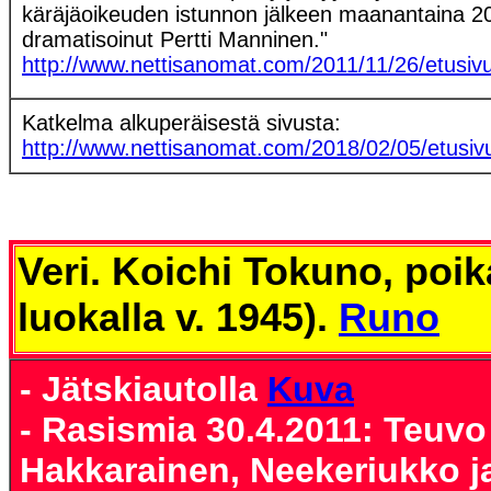
käräjäoikeuden istunnon jälkeen maanantaina 2
dramatisoinut Pertti Manninen."
http://www.nettisanomat.com/2011/11/26/etusiv
Katkelma alkuperäisestä sivusta:
http://www.nettisanomat.com/2018/02/05/etusiv
Veri. Koichi Tokuno, poik
luokalla v. 1945).
Runo
- Jätskiautolla
Kuva
- Rasismia 30.4.2011: Teuvo
Hakkarainen, Neekeriukko ja