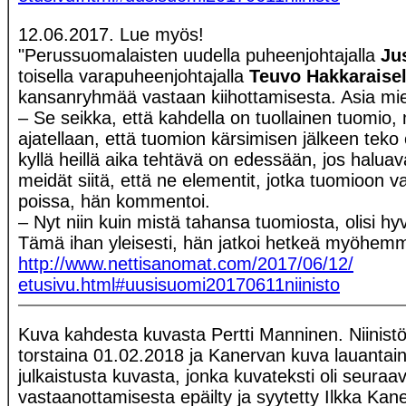
12.06.2017. Lue myös!
"Perussuomalaisten uudella puheenjohtajalla
Ju
toisella varapuheenjohtajalla
Teuvo Hakkaraisel
kansanryhmää vastaan kiihottamisesta. Asia mieti
– Se seikka, että kahdella on tuollainen tuomio,
ajatellaan, että tuomion kärsimisen jälkeen teko 
kyllä heillä aika tehtävä on edessään, jos haluav
meidät siitä, että ne elementit, jotka tuomioon va
poissa, hän kommentoi.
– Nyt niin kuin mistä tahansa tuomiosta, olisi h
Tämä ihan yleisesti, hän jatkoi hetkeä myöhemm
http://www.nettisanomat.com/2017/06/12/
etusivu.html#uusisuomi20170611niinisto
Kuva kahdesta kuvasta Pertti Manninen. Niinist
torstaina 01.02.2018 ja Kanervan kuva lauantai
julkaistusta kuvasta, jonka kuvateksti oli seuraa
vastaanottamisesta epäilty ja syytetty Ilkka Ka