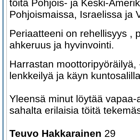
töitä Pohjois- ja Keski-Ameri
Pohjoismaissa, Israelissa ja V
Periaatteeni on rehellisyys , 
ahkeruus ja hyvinvointi.
Harrastan moottoripyöräilyä, 
lenkkeilyä ja käyn kuntosalilla
Yleensä minut löytää vapaa-
sahalta erilaisia töitä tekemä
Teuvo Hakkarainen
29