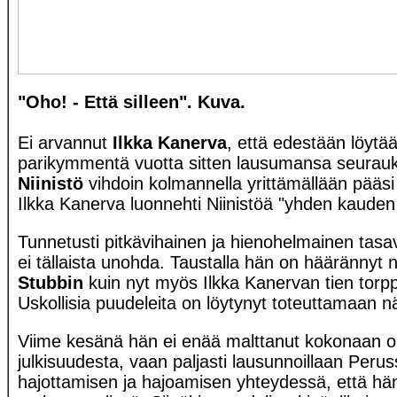
"Oho! - Että silleen". Kuva.
Ei arvannut
Ilkka Kanerva
, että edestään löytää
parikymmentä vuotta sitten lausumansa seurau
Niinistö
vihdoin kolmannella yrittämällään pääs
Ilkka Kanerva luonnehti Niinistöä "yhden kauden
Tunnetusti pitkävihainen ja hienohelmainen tasa
ei tällaista unohda. Taustalla hän on häärännyt n
Stubbin
kuin nyt myös Ilkka Kanervan tien tor
Uskollisia puudeleita on löytynyt toteuttamaan 
Viime kesänä hän ei enää malttanut kokonaan ol
julkisuudesta, vaan paljasti lausunnoillaan Peru
hajottamisen ja hajoamisen yhteydessä, että hän