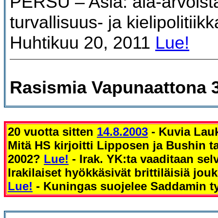
PERSU – Asia: ala-arvoist
turvallisuus- ja kielipolitiik
Huhtikuu 20, 2011
Lue!
Rasismia Vapunaattona 3
20 vuotta sitten
14.8.2003
- Kuvia Lau
Mitä HS kirjoitti Lipposen ja Bushin 
2002?
Lue!
- Irak. YK:ta vaaditaan selv
Irakilaiset hyökkäsivät brittiläisiä jo
Lue!
- Kuningas suojelee Saddamin ty