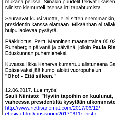
mukana pelissä. Siinäkin puudelit tekivät likaisen
Niinistö kiemurteli itsensä irti tapahtumista.
Seuraavat kuusi vuotta, ellei sitten enemmänkin
presidentin kanssa elämään. Mikäänhän ei tällais
huipullaolevaa pysäytä.
Pääkirjoitus. Pertti Manninen maanantaina 05.0
Runebergin päivänä ja päivänä, jolloin
Paula Ri
Eduskunnan puhemieheksi.
Kuvassa Ilkka Kanerva kumartuu alistuneena Sau
Epäselväksi jää kumpi aloitti vuoropuhelun
"Oho! - Että silleen."
12.06.2017. Lue myös!
Sauli Niinistö: ”Hyviin tapoihin on kuulunut, 
vaiheessa presidentiltä kysytään ulkoministe
http://www.nettisanomat.com/2017/06/12/
etusivu.html#uusisuomi20170611niinisto