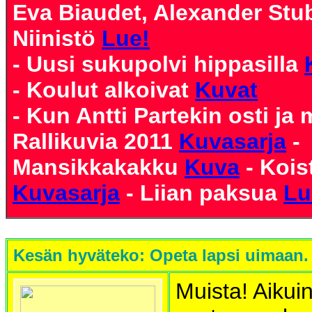
Eva Biaudet, Alexander Stu
Niinistö
Lue!
- Uusi sukupolvi hippasilla
- Koulut alkoivat
Kuvat
- Kun Antti Partekin osti ja
Rallikuvia 2011
Kuvasarja
-
Mansikkakakku
Kuva
- Kois
Kuvasarja
- Liian paksua
Lu
Kesän hyväteko: Opeta lapsi uimaan.
Muista! Aikui