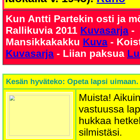
Kun Antti Partekin osti ja m
Rallikuvia 2011
Kuvasarja
-
Mansikkakakku
Kuva
- Kois
Kuvasarja
- Liian paksua
Lu
Kesän hyväteko: Opeta lapsi uimaan.
Muista! Aikui
vastuussa lap
hukkaa hetke
silmistäsi.