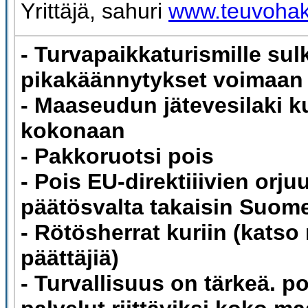
Yrittäjä, sahuri
www.teuvohakk
- Turvapaikkaturismille sul
pikakäännytykset voimaan
- Maaseudun jätevesilaki 
kokonaan
- Pakkoruotsi pois
- Pois EU-direktiiivien orju
päätösvalta takaisin Suom
- Rötösherrat kuriin (katso
päättäjiä)
- Turvallisuus on tärkeä. po