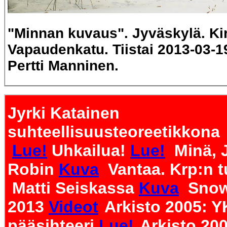
"Minnan kuvaus". Jyväskylä. Ki
Vapaudenkatu. Tiistai 2013-03-1
Pertti Manninen.
Jyrki Katainen
suhteellisuusteoreetikkona
Lue!
Uhkailua!
Lue!
Minä, J
Robin
Kuva
Vantaa. Krp:n t
Matti Seiskassa
Kuva
Snow
2013
Videot
Arkisto 2005: Y
pääsihteeri
Lue!
Arkisto 20