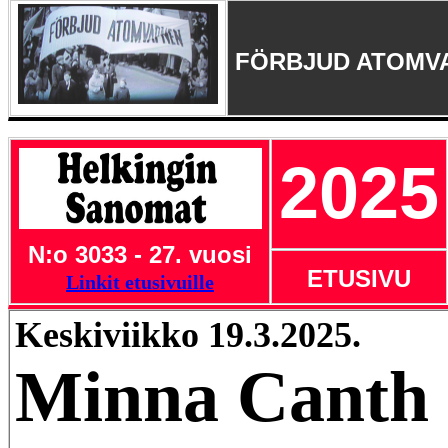
FÖRBJUD ATOMV
2025
N:o 3033 - 27. vuosi
ETUSIVU
Linkit etusivuille
Keskiviikko 19.3.2025.
Minna Canth