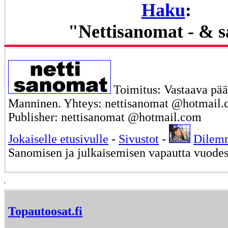
Haku
:
"Nettisanomat - & 
Toimitus: Vastaava päät
Manninen. Yhteys: nettisanomat @hotmail.c
Publisher: nettisanomat @hotmail.com
Jokaiselle etusivulle
-
Sivustot
-
Dilem
Sanomisen ja julkaisemisen vapautta vuode
'
Topautoosat.fi