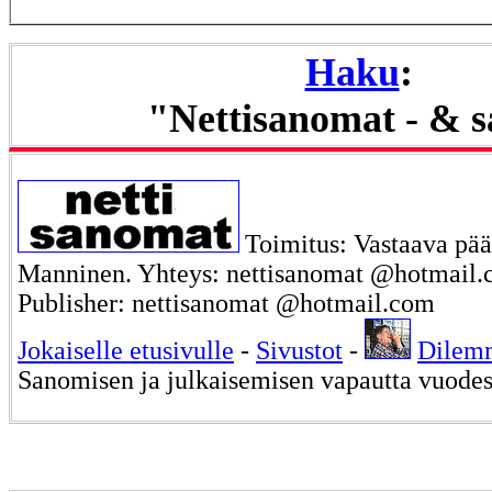
Haku
:
"Nettisanomat - & 
Toimitus: Vastaava päät
Manninen. Yhteys: nettisanomat @hotmail.c
Publisher: nettisanomat @hotmail.com
Jokaiselle etusivulle
-
Sivustot
-
Dilem
Sanomisen ja julkaisemisen vapautta vuode