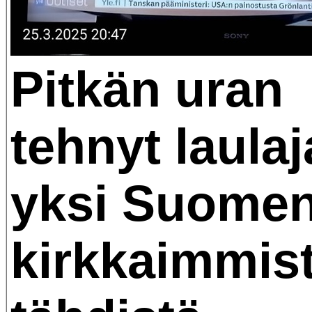
Pitkän uran
tehnyt laulaj
yksi Suome
kirkkaimmis