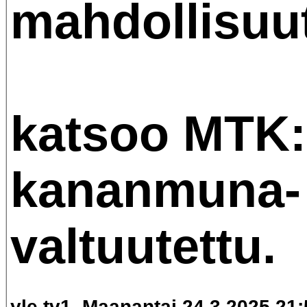
mahdollisuu
katsoo MTK
kananmuna-
valtuutettu.
yle tv1. Maanantai 24.3.2025 21: