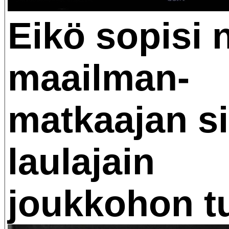
Eikö sopisi 
maailman-
matkaajan s
laulajain
joukkohon tu