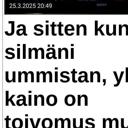
Ja sitten ku
silmäni
ummistan, y
kaino on
toivomus mu