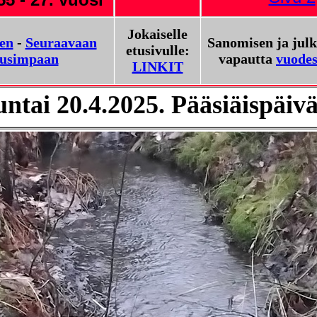
Jokaiselle
een
-
Seuraavaan
Sanomisen ja jul
etusivulle:
usimpaan
vapautta
vuodes
LINKIT
ntai 20.4.2025.
Pääsiäispäivä