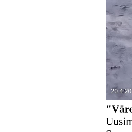
"Väre
Uusim