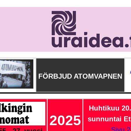
FÖRBJUD ATOMVAPNEN
Huhtikuu 20
2025
sunnuntai Et
Sivu 2
5 - 27. vuosi