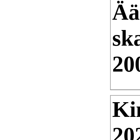
Ää
sk
20
Ki
20