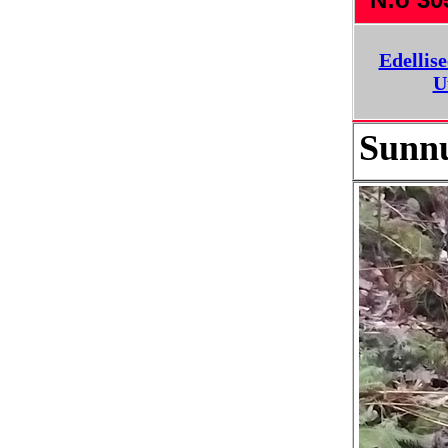
Edellis
U
Sunnu