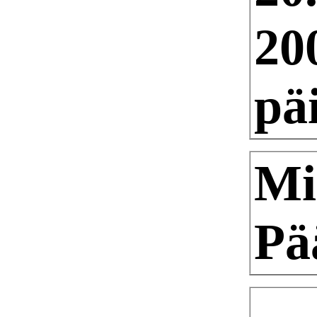
20
pä
Mi
Pä