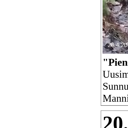
"Pien
Uusim
Sunnu
Manni
20.