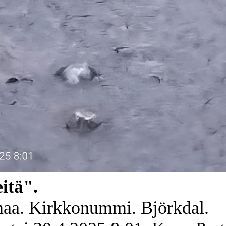
itä".
aa. Kirkkonummi. Björkdal.