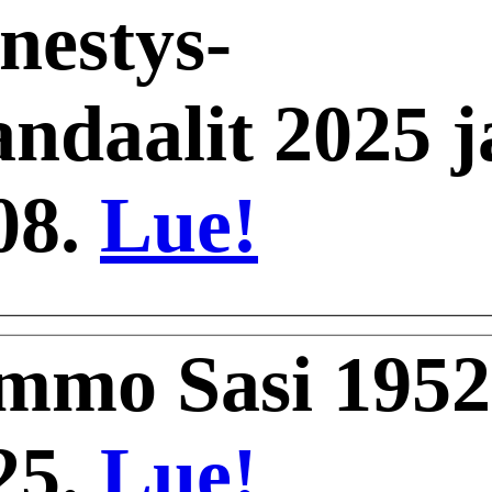
nestys-
andaalit 2025 j
08.
Lue!
mmo Sasi 1952
25.
Lue!