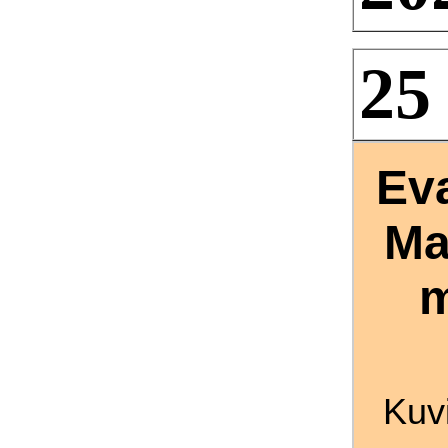
25 
Ev
Ma
m
Kuv