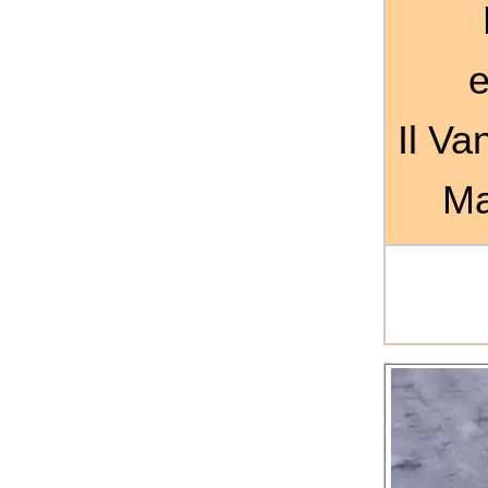
e
Il V
Ma