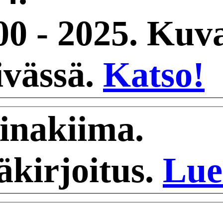
00 - 2025. Kuv
ivässä.
Katso!
inakiima.
äkirjoitus.
Lue