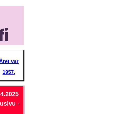
Året var
1957
.
.4.2025
usivu -