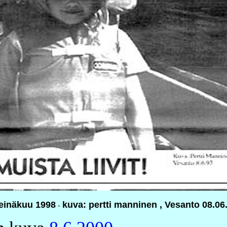
einäkuu 1998
kuva: pertti manninen , Vesanto 08.06
-