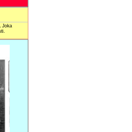
. Joka
ti.