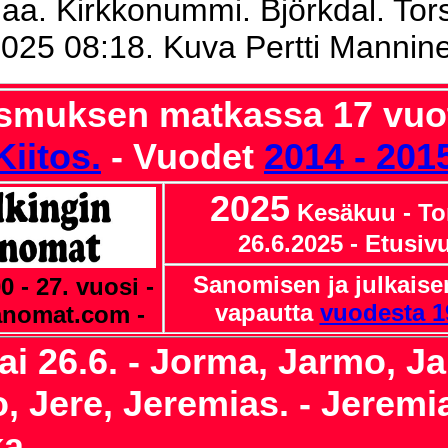
a. Kirkkonummi. Björkdal. Tors
2025 08:18. Kuva Pertti Mannin
smuksen matkassa 17 vuot
Kiitos.
- Vuodet
2014 - 201
2025
Kesäkuu
- To
26.6.2025
- Etusiv
Sanomisen ja julkais
0 - 27. vuosi -
vapautta
vuodesta 1
anomat.com -
ai 26.6. - Jorma, Jarmo, J
, Jere, Jeremias. - Jeremi
a.