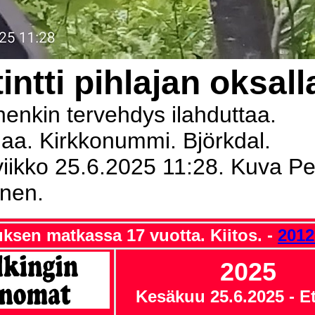
tintti pihlajan oksall
enkin tervehdys ilahduttaa.
aa. Kirkkonummi. Björkdal.
iikko 25.6.2025 11:28. Kuva Per
nen.
sen matkassa 17 vuotta. Kiitos. -
2012
2025
Kesäkuu
25.6.2025
- E