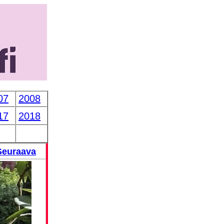
07
2008
17
2018
Seuraava