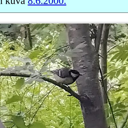
n kuva
8.6.2000.