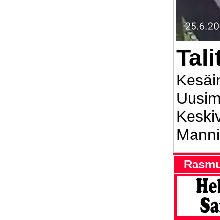
Tali
Kesäin
Uusim
Keskiv
Manni
Rasmuk