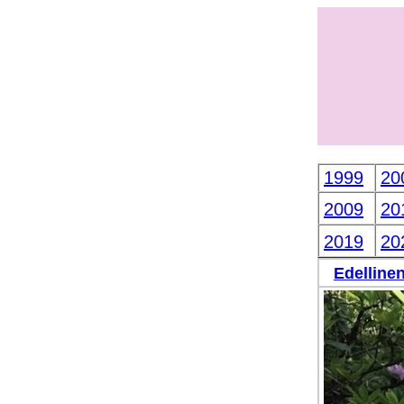
1999
20
2009
20
2019
20
Edelline