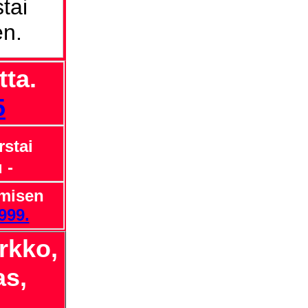
tai
en.
ta.
5
rstai
u
-
emisen
999.
arkko,
as,