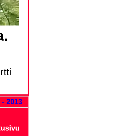
a.
tti
 - 2013
tusivu