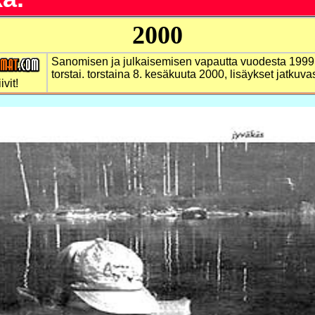
2000
Sanomisen ja julkaisemisen vapautta vuodesta 1999
torstai.
torstaina 8. kesäkuuta 2000, lisäykset jatkuvas
ivit!