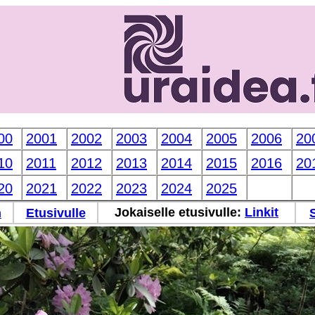
00
2001
2002
2003
2004
2005
2006
20
10
2011
2012
2013
2014
2015
2016
20
20
2021
2022
2023
2024
2025
Jokaiselle etusivulle:
Linkit
n
Etusivulle