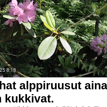
hat alppiruusut ain
n kukkivat.