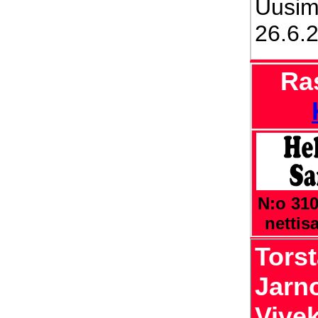
Uusima
26.6.
Ra
N:o 310
nettis
Torst
Jarno
Vivek