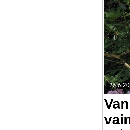
Van
vai