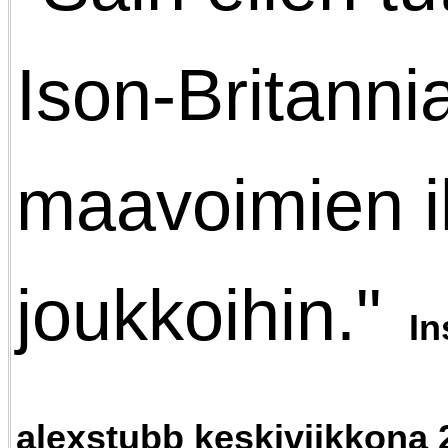
Ison-Britanni
maavoimien i
joukkoihin."
In
alexstubb keskiviikkona 