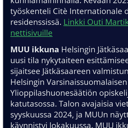
työskenteli Citè Internationale 
residenssissä.
Linkki Outi Marti
nettisivuille
MUU ikkuna
Helsingin Jätkäsa
uusi tila nykytaiteen esittämisee
sijaitsee Jätkäsaareen valmistu
Helsingin Varsinaissuomalaisen
Ylioppilashuonesäätiön opiskel
katutasossa. Talon avajaisia viet
syyskuussa 2024, ja MUUn näytt
käynnistyi lokakuussa. MUU ik