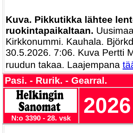
Kuva. Pikkutikka lähtee len
ruokintapaikaltaan.
Uusimaa
Kirkkonummi. Kauhala. Björkd
30.5.2026. 7:06. Kuva Pertti
ruudun takaa. Laajempana
tä
Pasi. - Rurik. - Gearral.
2026
N:o 3390 - 28. vsk