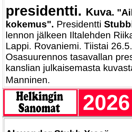
presidentti.
Kuva
. "A
kokemus".
Presidentti
Stubb
lennon jälkeen Iltalehden Riika
Lappi. Rovaniemi. Tiistai 26.5
Osasuurennos tasavallan pres
kanslian julkaisemasta kuvasta
Manninen.
2026