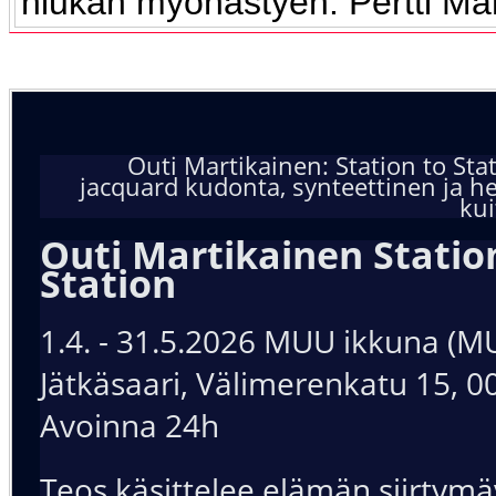
hiukan myöhästyen. Pertti Ma
Outi Martikainen: Station to Stat
jacquard kudonta, synteettinen ja h
kui
Outi Martikainen Statio
Station
1.4. - 31.5.2026 MUU ikkuna (
Jätkäsaari, Välimerenkatu 15, 0
Avoinna 24h
Teos käsittelee elämän siirtymä