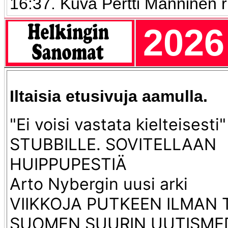
16:37. Kuva Pertti Manninen 
2026
Iltaisia etusivuja aamulla.
"Ei voisi vastata kielteisesti"
STUBBILLE. SOVITELLAAN
HUIPPUPESTIÄ
Arto Nybergin uusi arki
VIIKKOJA PUTKEEN ILMAN 
SUOMEN SUURIN UUTISME