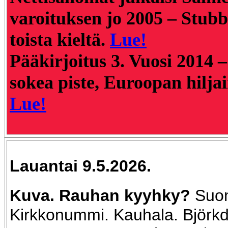
varoituksen jo 2005 – Stub
toista kieltä
.
Lue!
Pääkirjoitus 3. Vuosi 2014 
sokea piste, Euroopan hiljai
Lue!
Lauantai 9.5.2026.
Kuva.
Rauhan kyyhky?
Suom
Kirkkonummi. Kauhala. Björkd