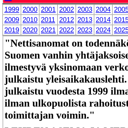
1999
2000
2001
2002
2003
2004
200
2009
2010
2011
2012
2013
2014
201
2019
2020
2021
2022
2023
2024
202
"Nettisanomat on todennäkö
Suomen vanhin yhtäjaksoise
ilmestyvä yksinomaan verk
julkaistu yleisaikakauslehti.
julkaistu vuodesta 1999 ilm
ilman ulkopuolista rahoitus
toimittajan voimin."