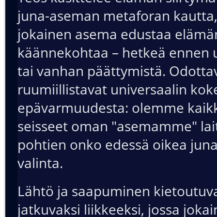
juna-aseman metaforan kautta,
jokainen asema edustaa elämä
käännekohtaa – hetkeä ennen u
tai vanhan päättymistä. Odotta
ruumiillistavat universaalin k
epävarmuudesta: olemme kaikk
seisseet oman "asemamme" laitu
pohtien onko edessä oikea juna
valinta.
Lähtö ja saapuminen kietoutuv
jatkuvaksi liikkeeksi, jossa joka