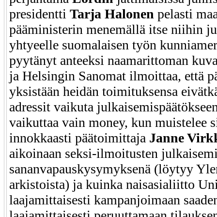
presidentti
Tarja Halonen
pelasti m
pääministerin menemällä itse niihin juh
yhtyeelle suomalaisen työn kunniamer
pyytänyt anteeksi naamarittoman kuva
ja Helsingin Sanomat ilmoittaa, että p
yksistään heidän toimituksensa eivätk
adressit vaikuta julkaisemispäätökseen
vaikuttaa vain money, kun muistelee s
innokkaasti päätoimittaja
Janne Virk
aikoinaan seksi-ilmoitusten julkaisemi
sananvapauskysymyksenä (löytyy Yle
arkistoista) ja kuinka naisasialiitto Un
laajamittaisesti kampanjoimaan saaden
laajamittaisesti peruuttamaan tilaukse