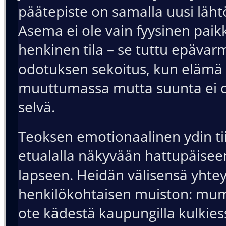
päätepiste on samalla uusi läht
Asema ei ole vain fyysinen paik
henkinen tila – se tuttu epäva
odotuksen sekoitus, kun elämä
muuttumassa mutta suunta ei ol
selvä.
Teoksen emotionaalinen ydin tii
etualalla näkyvään hattupäisee
lapseen. Heidän välisensä yhte
henkilökohtaisen muiston: m
ote kädestä kaupungilla kulkies