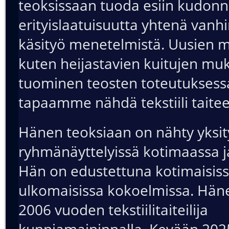
teoksissaan tuoda esiin kudon
erityislaatuisuutta yhtenä van
käsityö menetelmistä. Uusien m
kuten heijastavien kuitujen mu
tuominen teosten toteutuksess
tapaamme nähdä tekstiili taite
Hänen teoksiaan on nähty yksity
ryhmänäyttelyissä kotimaassa j
Hän on edustettuna kotimaisiss
ulkomaisissa kokoelmissa. Häne
2006 vuoden tekstiilitaiteilija
kunniamaininnalla. Kevään 202