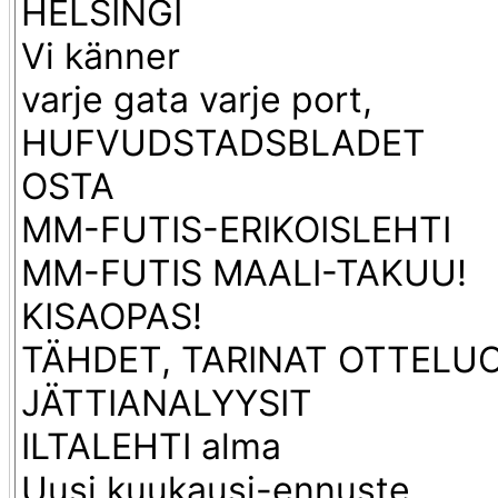
HELSINGI
Vi känner
varje gata varje port,
HUFVUDSTADSBLADET
OSTA
MM-FUTIS-ERIKOISLEHTΙ
MM-FUTIS MAALI-TAKUU!
KISAOPAS!
TÄHDET, TARINAT OTTELU
JÄTTIANALYYSIT
ILTALEHTI alma
Uusi kuukausi-ennuste