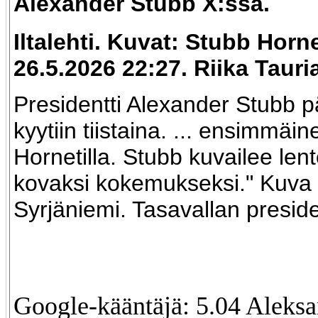
Alexander Stubb X:ssä.
Iltalehti. Kuvat: Stubb Horn
26.5.2026 22:27. Riika Tauri
Presidentti Alexander Stubb p
kyytiin tiistaina. ... ensimmäin
Hornetilla. Stubb kuvailee len
kovaksi kokemukseksi." Kuv
Syrjäniemi. Tasavallan preside
Google-kääntäjä: 5.04 Aleksa