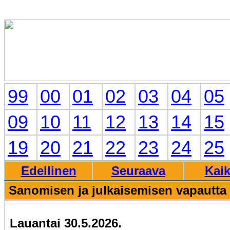
99
00
01
02
03
04
05
09
10
11
12
13
14
15
19
20
21
22
23
24
25
Edellinen
Seuraava
Kaik
Sanomisen ja julkaisemisen vapautta
Lauantai 30.5.2026.