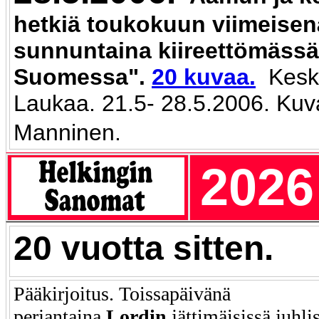
hetkiä toukokuun viimeisen
sunnuntaina kiireettömässä
Suomessa".
20 kuvaa.
Kesk
Laukaa. 21.5- 28.5.2006. Kuva
Manninen.
2026
20 vuotta sitten.
Pääkirjoitus. Toissapäivänä
perjantaina
Lordin
jättimäisissä juhli