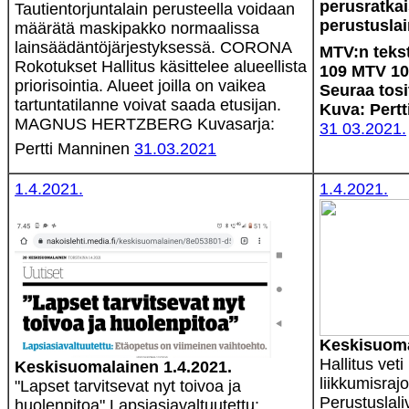
perusratkai
Tautientorjuntalain perusteella voidaan
perustusla
määrätä maskipakko normaalissa
lainsäädäntöjärjestyksessä. CORONA
MTV:n tekst
Rokotukset Hallitus käsittelee alueellista
109 MTV 10
priorisointia. Alueet joilla on vaikea
Seuraa tosi
tartuntatilanne voivat saada etusijan.
Kuva: Pert
MAGNUS HERTZBERG Kuvasarja:
31 03.2021.
Pertti Manninen
31.03.2021
1.4.2021.
1.4.2021.
Keskisuoma
Hallitus vet
Keskisuomalainen 1.4.2021.
liikkumisrajo
"Lapset tarvitsevat nyt toivoa ja
Perustuslali
huolenpitoa" Lapsiasiavaltuutettu: