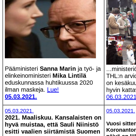
Pääministeri
Sanna Marin
ja työ- ja
...ministe
elinkeinoministeri
Mika Lintilä
THL:n arvio
eduskunnassa huhtikuussa 2020
on kesäkuu
ilman maskeja.
Lue!
hyvin katta
05.03.2021.
06.03.2021
05.03.2021.
05.03.2021.
2021. Maaliskuu. Kansalaisten on
Vuosi sitten
hyvä muistaa, että Sauli Niinistö
Koronantor
esitti vaalien siirtämistä Suomen