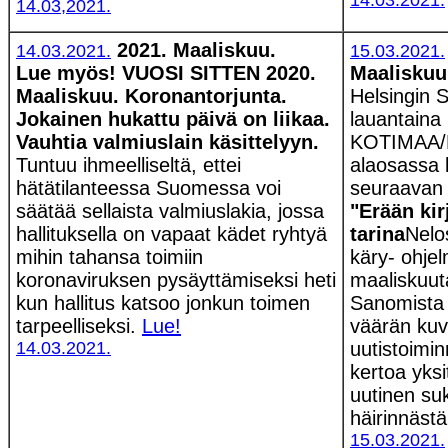
14.03.2021.
14.03,2021.
2021. Maaliskuu.
14.03.2021.
15.03.2021.
Lue myös! VUOSI SITTEN
2020.
Maaliskuu
Maaliskuu.
Koronantorjunta.
Helsingin S
Jokainen hukattu päivä on liikaa.
lauantaina
Vauhtia valmiuslain käsittelyyn.
KOTIMAA/P
Tuntuu ihmeelliseltä, ettei
alaosassa 
hätätilanteessa Suomessa voi
seuraavan 
säätää sellaista valmiuslakia, jossa
"Erään kir
hallituksella on vapaat kädet ryhtyä
tarina
Nelo
mihin tahansa toimiin
käry- ohjel
koronaviruksen pysäyttämiseksi heti
maaliskuuta
kun hallitus katsoo jonkun toimen
Sanomista v
tarpeelliseksi.
Lue!
väärän kuv
14.03.2021.
uutistoimi
kertoa yksi
uutinen su
häirinnästä
15.03.2021.