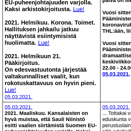
päivä on li
EU-puheenjohtajuuden varjolla.
Kaksi arkistokirjoitusta.
Lue!
Vuosi sitte
Pääminister
2021. Helmikuu. Korona. Toimet.
koronaviru
Hallituksen jahkailu jatkuu
THL:ään, li
näyttävistä esiintymisistä
huolimatta.
Lue!
Vuosi sitte
Pääministe
dramaattise
2021. Helmikuun 21.
keskiviikko
Pääkirjoitus.
22.00 - 24.
On edesvastuutonta järjestää
05.03.2021.
valtakunnalliset vaalit, kun
rokotuskattavuus on hyvin pieni.
Lue!
05.03.2021.
05.03.2021.
05.03.2021.
2021. Maaliskuu. Kansalaisten on
... Tottakai
hyvä muistaa, että Sauli Niinistö
eduskunta vo
esitti vaalien siirtämistä Suomen EU-
perustuslain