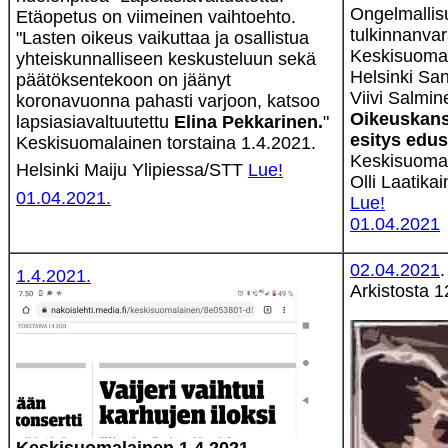
Ongelmallisu
Etäopetus on viimeinen vaihtoehto.
tulkinnanvar
"Lasten oikeus vaikuttaa ja osallistua
Keskisuomal
yhteiskunnalliseen keskusteluun sekä
Helsinki San
päätöksentekoon on jäänyt
Viivi Salmi
koronavuonna pahasti varjoon, katsoo
Oikeuskansl
lapsiasiavaltuutettu
Elina Pekkarinen.
"
esitys edus
Keskisuomalainen torstaina 1.4.2021.
Keskisuomal
Helsinki Maiju Ylipiessa/STT
Lue!
Olli Laatika
01.04.2021.
Lue!
01.04.2021
02.04.2021
.
1.4.2021.
Arkistosta 1