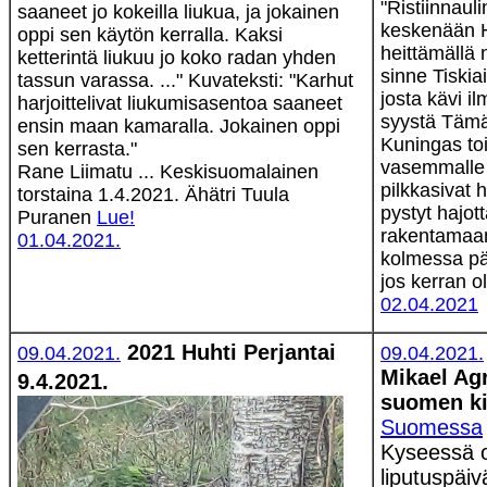
"Ristiinnaul
saaneet jo kokeilla liukua, ja jokainen
keskenään 
oppi sen käytön kerralla. Kaksi
heittämällä n
ketterintä liukuu jo koko radan yhden
sinne Tiskia
tassun varassa. ..." Kuvateksti: "Karhut
josta kävi i
harjoittelivat liukumisasentoa saaneet
syystä Tämä
ensin maan kamaralla. Jokainen oppi
Kuningas toi
sen kerrasta."
vasemmalle p
Rane Liimatu ... Keskisuomalainen
pilkkasivat 
torstaina 1.4.2021. Ähätri Tuula
pystyt hajot
Puranen
Lue!
rakentamaan
01.04.2021.
kolmessa päi
jos kerran o
02.04.2021
2021 Huhti
Perjantai
09.04.2021.
09.04.2021.
Mikael Ag
9.4.2021.
suomen ki
Suomessa
Kyseessä o
liputuspäiv