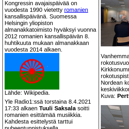
Kongressin avajaispäivää on
vuodesta 1990 vietetty
romanien
kansallispäivänä. Suomessa
Helsingin yliopiston
almanakkatoimisto hyväksyi vuonna
2012 romanien kansallispäivän 8.
huhtikuuta mukaan almanakkaan
vuodesta 2014 alkaen.
Vanhemmat
rokotusvu
Kirkkonum
rokotuspis
Nordean ko
keskiviikk
Lähde: Wikipedia.
Kuva:
Pert
Yle Radio1:ssä torstaina 8.4.2021
17:33 alkaen
Tuuli Saksala
soitti
romanien esittämää musiikkia.
Kahdesta esittelystä tarttui
puheentunnistuksella ...