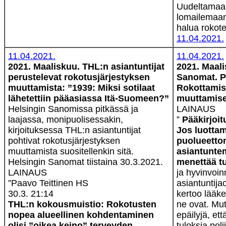
Uudeltamaal
lomailemaan
halua rokotet
11.04.2021.
11.04.2021.
11.04.2021.
2021. Maaliskuu. THL:n asiantuntijat
2021. Maali
perustelevat rokotusjärjestyksen
Sanomat. Pä
muuttamista: ”1939: Miksi sotilaat
Rokottamis
lähetettiin pääasiassa Itä-Suomeen?”
muuttamise
Helsingin Sanomissa pitkässä ja
LAINAUS
laajassa, monipuolisessakin,
”
Pääkirjoit
kirjoituksessa THL:n asiantuntijat
Jos luotta
pohtivat rokotusjärjestyksen
puolueett
muuttamista suositellenkin sitä.
asiantuntem
Helsingin Sanomat tiistaina 30.3.2021.
menettää t
LAINAUS
ja hyvinvoinn
”Paavo Teittinen HS
asian­tuntija
30.3. 21:14
kertoo lääke­
THL:n kokous­muistio: Rokotusten
ne ovat. Mut
nopea alueellinen kohdentaminen
epäilyjä, et
olisi ”oikea keino” terveyden
tuloksia poli