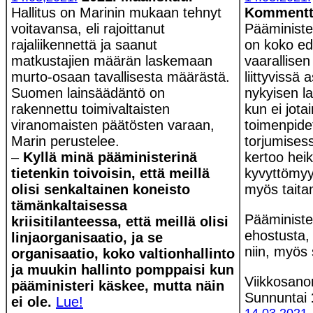
Hallitus on Marinin mukaan tehnyt
Kommentt
voitavansa, eli rajoittanut
Pääminister
rajaliikennettä ja saanut
on koko ed
matkustajien määrän laskemaan
vaarallisen
murto-osaan tavallisesta määrästä.
liittyvissä
Suomen lainsäädäntö on
nykyisen l
rakennettu toimivaltaisten
kun ei jota
viranomaisten päätösten varaan,
toimenpidet
Marin perustelee.
torjumises
–
Kyllä minä pääministerinä
kertoo heik
tietenkin toivoisin, että meillä
kyvyttömyy
olisi senkaltainen koneisto
myös tait
tämänkaltaisessa
Pääminister
kriisitilanteessa, että meillä olisi
ehostusta,
linjaorganisaatio, ja se
niin, myös 
organisaatio, koko valtionhallinto
ja muukin hallinto pomppaisi kun
Viikkosano
pääministeri käskee, mutta näin
Sunnuntai
ei ole.
Lue!