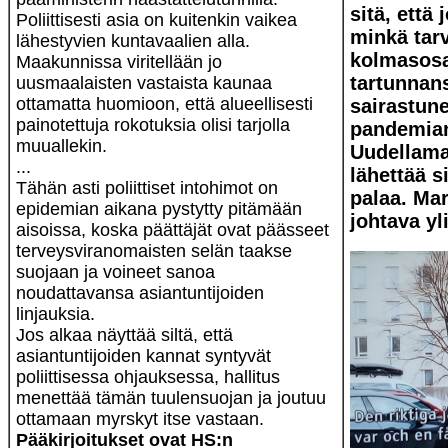
sitä, että
Poliittisesti asia on kuitenkin vaikea
minkä tarv
lähestyvien kuntavaalien alla.
kolmasos
Maakunnissa viritellään jo
tartunnan
uusmaalaisten vastaista kaunaa
ottamatta huomioon, että alueellisesti
sairastun
painotettuja rokotuksia olisi tarjolla
pandemian 
muuallekin.
Uudellama
...
lähettää s
Tähän asti poliittiset intohimot on
palaa.
Mar
epidemian ­aikana pystytty pitämään
johtava yli
aisoissa, koska päättäjät ovat päässeet
terveysviranomaisten selän taakse
suojaan ja voineet sanoa
noudattavansa asiantuntijoiden
linjauksia.
Jos alkaa näyttää siltä, että
asiantuntijoiden kannat syntyvät
poliittisessa ohjauksessa, hallitus
menettää tämän tuulensuojan ja joutuu
ottamaan myrskyt itse vastaan.
Pääkirjoitukset ovat HS:n