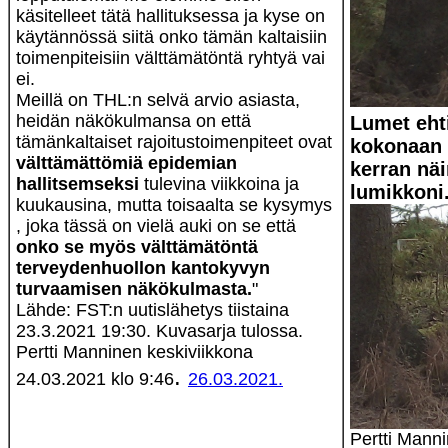
käsitelleet tätä hallituksessa ja kyse on
käytännössä siitä onko tämän kaltaisiin
toimenpiteisiin välttämätöntä ryhtyä vai
ei.
Meillä on THL:n selvä arvio asiasta,
heidän näkökulmansa on että
Lumet ehti
tämänkaltaiset rajoitustoimenpiteet ovat
kokonaan
välttämättömiä epidemian
kerran näi
hallitsemseksi
tulevina viikkoina ja
lumikkoni
kuukausina, mutta toisaalta se kysymys
, joka tässä on vielä auki on se että
onko se myös välttämätöntä
terveydenhuollon kantokyvyn
turvaamisen näkökulmasta.
"
Lähde: FST:n uutislähetys tiistaina
23.3.2021 19:30. Kuvasarja tulossa.
Pertti Manninen keskiviikkona
.
24.03.2021 klo 9:46
26.03.2021.
Pertti Mann