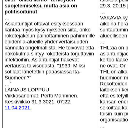
suojelemiseksi, mutta asia on
29.3. 20:15 
politisoitunut
…
…
VAKAVIA ky
Asiantuntijat ottavat esityksessään
aikoina herä
kantaa myös kysymykseen siitä, onko
suhtautumin
rokotejakelun painottaminen pahimmille
alueellisee
epidemia-alueille yhdenvertaisuuden
...
kannalta ongelmallista. He toivovat että
THL:ää on p
näkökulma siirtyy rokotteista torjuttaviin
asiantuntija
infektioihin. Asiantuntijat hakevat
kertoo lääket
vertausta talvisodasta. ”1939: Miksi
ne ovat. On 
sotilaat lähetettiin pääasiassa Itä-
THL on alka
Suomeen?”
huomioon mui
…”
Rokotteiden
LAINAUS LOPPUU
laitoksen k
Viikkosanomat. Pertti Manninen.
että esitetyil
Keskiviikko 31.3.3021. 07:22.
kansan enem
11.04.2021.
sekoittaa ka
toisin kuin p
organisaati
...