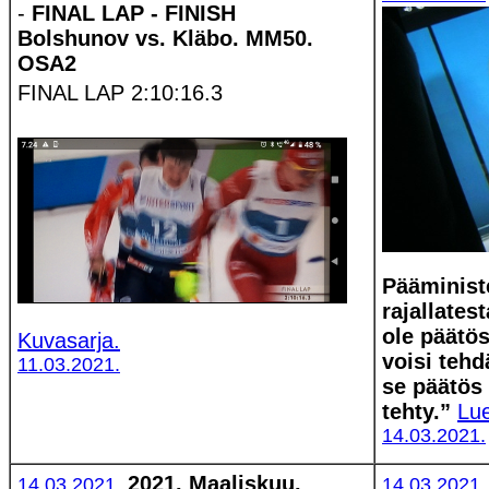
-
FINAL LAP - FINISH
Bolshunov vs. Kläbo. MM50.
OSA2
FINAL LAP 2:10:16.3
Pääminist
rajallates
ole päätös
Kuvasarja.
voisi tehd
11.03.2021.
se päätös 
tehty.”
Lu
14.03.2021.
2021. Maaliskuu.
14.03,2021.
14.03.2021.