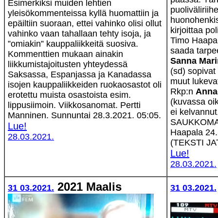
Esimerkiksi muiden lehtien
puolivälirii
yleisökommenteissa kyllä huomattiin ja
huonohenkise
epäiltiin suoraan, ettei vahinko olisi ollut
kirjoittaa pol
vahinko vaan tahallaan tehty isoja, ja
Timo Haapala
”omiakin” kauppaliikkeitä suosiva.
saada tarpe
Kommenttien mukaan ainakin
Sanna Mar
liikkumistajoitusten yhteydessä
(sd) sopivat
Saksassa, Espanjassa ja Kanadassa
muut lukevat
isojen kauppaliikkeiden ruokaosastot oli
Rkp:n
Anna-
erotettu muista osastoista esim.
(kuvassa oik
lippusiimoin. Viikkosanomat. Pertti
ei kelvannu
Manninen. Sunnuntai 28.3.2021. 05:05.
SAUKKOMAA
Lue!
Haapala 24
28.03.2021.
(TEKSTI JA
Lue!
28.03.2021.
2021 Maalis
31 03.2021.
31 03.2021.