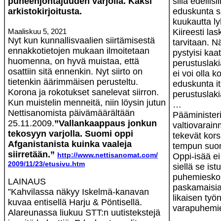
puheenjohtajuuden varjolla. Kaksi
sillä edellisi
arkistokirjoitusta.
eduskunta s
kuukautta l
Maaliskuu 5, 2021
Kiireesti la
Nyt kun kunnallisvaalien siirtämisestä
tarvitaan. N
ennakkotietojen mukaan ilmoitetaan
pystyisi kaa
huomenna, on hyvä muistaa, että
perustuslak
osattiin sitä ennenkin. Nyt siirto on
ei voi olla 
tietenkin äärimmäisen perusteltu.
eduskunta it
Korona ja rokotukset sanelevat siirron.
perustuslaki
Kun muistelin menneitä, niin löysin jutun
…
Nettisanomista päivämäärältään
Pääminister
25.11.2009.
”Vallankaappaus jonkun
valtiovarain
tekosyyn varjolla. Suomi oppi
tekevät kor
Afganistanista kuinka vaaleja
tempun suoma
siirretään.”
http://www.nettisanomat.com/
Oppi-isää ei
2009/11/23/etusivu.htm
siellä se ist
puhemieskoro
LAINAUS
paskamaisia
”Kahvilassa näkyy Iskelmä-kanavan
likaisen ty
kuvaa entisellä Harju & Pöntisellä.
varapuhem
Alareunassa liukuu STT:n uutistekstejä