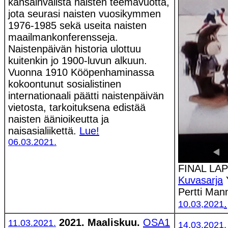
kansainvälistä naisten teemavuotta,
jota seurasi naisten vuosikymmen
1976-1985 sekä useita naisten
maailmankonferensseja.
Naistenpäivän historia ulottuu
kuitenkin jo 1900-luvun alkuun.
Vuonna 1910 Kööpenhaminassa
kokoontunut sosialistinen
internationaali päätti naistenpäivän
vietosta, tarkoituksena edistää
naisten äänioikeutta ja
naisasialiikettä.
Lue!
06.03.2021.
FINAL LAP
Kuvasarja
Y
Pertti Man
.
10.03,2021
2021. Maaliskuu.
OSA1
11.03.2021.
14.03.2021.