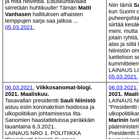
ja mitä helvettiä. Eduskuntavaalit
Niin tämä
Sa
siirretään huhtikuulle! Tämän
Matti
kun Suomi o
Vanhasen
hallituksen alhaisten
puheenjohtaj
temppujen sarja saa jatkoa ...
siirtää kesä
05.03.2021.
meni, mutta s
jotain ryhti
alas ja siitä
Niinistön o
luetteloon se
kummittele
LAINAUS 
05.03.2021.
06.03.2021.
Viikkosanomat-blogi.
06.03,2021.
2021. Maaliskuu.
2021. Maal
Tasavallan presidentti
Sauli Niinistö
LAINAUS NR
astuu esiin koronakriisin hoidossa ja
"Presidentti
ulkopolitiikan johtamisessa Ilta-
ulkopolitiik
Sanomien haastatteluissa peräkkäin
Marinin
twii
lauantaina 6.3.2021.
pääministeri
LAINAUS NRO 1. POLITIIKKA
Presidentti 