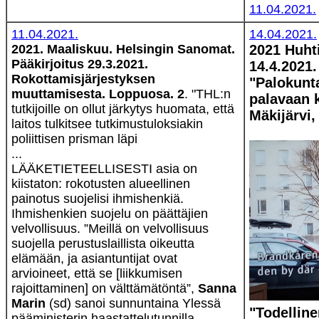
11.04.2021.
11.04.2021.
14.04.2021.
2021. Maaliskuu. Helsingin Sanomat.
2021 Huht
Pääkirjoitus 29.3.2021.
14.4.2021.
Rokottamisjärjestyksen
"Palokunta
muuttamisesta. Loppuosa. 2
. "THL:n
palavaan 
tutkijoille on ollut järkytys huomata, että
Mäkijärvi,
laitos tulkitsee tutkimustuloksiakin
poliittisen prisman läpi
...
LÄÄKETIETEELLISESTI asia on
kiistaton: rokotusten alueellinen
painotus suojelisi ihmishenkiä.
Ihmishenkien suojelu on päättäjien
velvollisuus. ”Meillä on velvollisuus
suojella perustuslaillista oikeutta
elämään, ja asiantuntijat ovat
arvioineet, että se [liikkumisen
rajoittaminen] on välttämätöntä”,
Sanna
Marin
(sd) sanoi sunnuntaina Ylessä
"Todelline
pääministerin haastattelutunnilla.