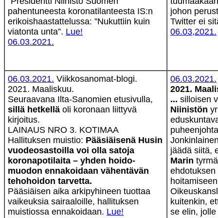
"Presidentti Niinistö Suomen
tuumaakaan u
pahentuneesta korona­tilanteesta IS:n
johon perust
erikois­haastattelussa: ”Nukuttiin kuin
Twitter ei s
viatonta unta”.
Lue!
06.03,2021.
06.03.2021.
06.03.2021.
Viikkosanomat-blogi.
06.03.2021.
2021. Maaliskuu.
2021. Maali
Seuraavana Ilta-Sanomien etusivulla,
...
silloisen 
sillä hetkellä
oli koronaan liittyvä
Niinistön
yr
kirjoitus.
eduskuntava
LAINAUS NRO 3. KOTIMAA
puheenjohtaj
Hallituksen muistio:
Pääsiäisenä Husin
Jonkinlaine
vuode­osastoilla voi olla satoja
jäädä siitä,
korona­potilaita – yhden hoido­
Marin
tyrmäs
muodon ennakoidaan vähentävän
ehdotuksen 
teho­hoidon tarvetta.
hoitamiseen
Pääsiäisen aika arkipyhineen tuottaa
Oikeuskansl
vaikeuksia sairaaloille, hallituksen
kuitenkin, et
muistiossa ennakoidaan.
Lue!
se elin, joll