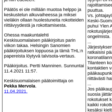
rajoittamisee
Päätös ei ole millään muotoa helppo ja
puuttua.
keskustelun alkuvaiheessa ja miksei
Vs. johtajay
vieläkin ollaan huolestuneita rokotteiden
Keski-Suome
riittävyydestä ja rokottamisesta.
puhui Ylen A
rokotusjärj
Ohessa maakuntalehti
ongelmista.
Keskisuomalaisen pääkirjoitus parin
...
viikon takaa. Helsingin Sanomien
Järjestykse
pääkirjoituksen loppuosa ja tämä THL:n
ratkaisisi 
papereista löytyvä talvisota-vertaus.
koronatilann
Tilanteen k
Pääkirjoitus. Pertti Manninen. Sunnuntai
kontaktien 
11.4.2021 11:57.
pääkaupunkis
riittävästi h
Keskisuomalaisen päätoimittaja on
...
Pekka Mervola
.
Jos pääkaup
11.04.2021.
suosia jättä
rokotukset k
kaikki rokot
kesäksi kie