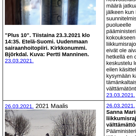
määrä jatkua
jälkeen kun 
suunnitelmi
puolueelle
pääminister
"Plus 10". Tiistaina 23.3.2021 klo
kokoukseen
14:35. Etelä-Suomi. Uudenmaan
liikkumisrajo
sairaanhoitopiiri. Kirkkonummi.
eivät ole ai
Björkdal. Kuva: Pertti Manninen.
hetkellä en
23.03.2021.
keskustelu
eilen käsitte
kysymään kä
tämänkaltais
välttämätöntä
23.03.2021.
2021 Maalis
26.03.2021.
26.03.2021.
Sanna Mari
liikkumisra
välttämättö
Pääminister