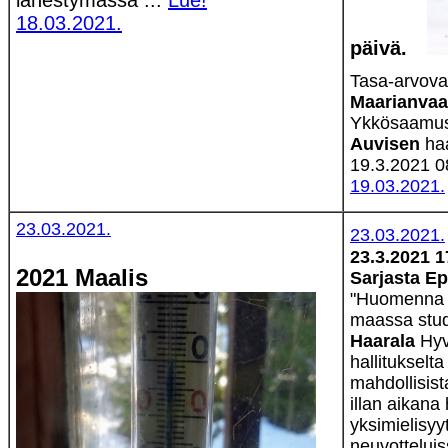
lähestymässä ...
Lue!
18.03.2021.
päivä.
Tasa-arvova
Maarianva
Ykkösaamuss
Auvisen
ha
19.3.2021 0
19.03.2021.
23.03.2021.
23.03.2021.
23.3.2021 1
2021 Maalis
Sarjasta Ep
"Huomenna o
maassa stu
Haarala
Hyv
hallitukselt
mahdollisista
illan aikana 
yksimielisyy
neuvottelui