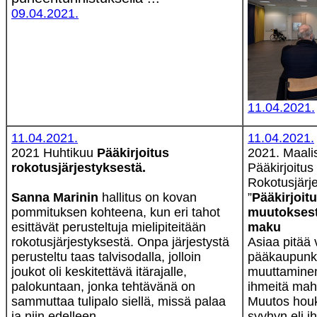
09.04.2021.
11.04.2021.
11.04.2021.
11.04.2021.
2021 Huhtikuu
Pääkirjoitus
2021. Maali
rokotusjärjestyksestä.
Pääkirjoitus
Rokotusjärj
Sanna Marinin
hallitus on kovan
”
Pääkirjoit
pommituksen kohteena, kun eri tahot
muutoksesta
esittävät perusteltuja mielipiteitään
maku
rokotusjärjestyksestä. Onpa järjestystä
Asiaa pitää 
perusteltu taas talvisodalla, jolloin
pääkaupunki
joukot oli keskitettävä itärajalle,
muuttaminen
palokuntaan, jonka tehtävänä on
ihmeitä mah
sammuttaa tulipalo siellä, missä palaa
Muutos houk
ja niin edelleen.
syyhyn eli i