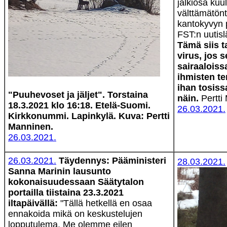
jälkiosa kuu
välttämätön
kantokyvyn 
FST:n uutisl
Tämä siis ta
virus, jos 
sairaaloissa
ihmisten te
ihan tosiss
"Puuhevoset ja jäljet". Torstaina
näin.
Pertti
18.3.2021 klo 16:18. Etelä-Suomi.
26.03.2021.
Kirkkonummi. Lapinkylä. Kuva: Pertti
Manninen.
26.03.2021.
26.03.2021.
Täydennys: Pääministeri
28.03.2021.
Sanna Marinin lausunto
kokonaisuudessaan Säätytalon
portailla tiistaina 23.3.2021
iltapäivällä:
"Tällä hetkellä en osaa
ennakoida mikä on keskustelujen
lopputulema. Me olemme eilen