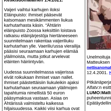
Keskisuomalainen 1.4.2021.
Vaijeri vaihtui karhujen iloksi
Eläinpuisto: Ihmiset pääsevät
katsomaan mesikämmenten liukua
karhutarhasta käsin. "Ähtärin
eläinpuisto Zoossa keksittiin loistava
ratkaisu eläinjärjestöja hiertäneeseen
suunnitelmaan rakentaa vaijeriliuku
karhutarhan ylle. Vaeriliu'ussa vierailija
pääsisi seuraamaan karhujen elämää
yläilmoista, mutta jotkut arvelevat
Unelmoituja
eläinten häiriintyvän.
Matteuksen 
nettisanomat
Uudessa suunnitelmassa vaijerissa
12.4.2001.
eivät roikukaan ihmiset vaan nallet.
Pitkänäperj
Ihmiset päästettäisiin liukuleikin ajaksi
Alfatv:n esi
karhutarhaan seuraamaan yläilmojen
LUMO:Matt
tapahtumia nimellistä 50 euron
puheentunni
pääsymaksua vastaan. Asiaa on
Epätäydelli
Ähtärissä valmisteltu kaikessa
hiljaisuudessa. Kaikki viisi karhua ovat