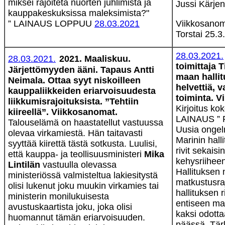
miksei rajoiteta nuorten juhlimista ja
Jussi Kärjen
kauppakeskuksissa maleksimista?"
” LAINAUS LOPPUU
28.03.2021
Viikkosanom
Torstai 25.3
28.03.2021.
28.03.2021.
2021. Maaliskuu.
toimittaja
Järjettömyyden ääni. Tapaus Antti
maan hallit
Neimala. Ottaa syyt niskoilleen
helvettiä, 
kauppaliikkeiden eriarvoisuudesta
toiminta. V
liikkumisrajoituksista. ”Tehtiin
Kirjoitus k
kiireellä”. Viikkosanomat.
LAINAUS ” 
Talouselämä on haastatellut vastuussa
Uusia ongel
olevaa virkamiestä. Hän taitavasti
Marinin halli
syyttää kiirettä tästä sotkusta. Luulisi,
rivit sekais
että kauppa- ja teollisuusministeri
Mika
kehysriihee
Lintilän
vastuulla olevassa
Hallituksen 
ministeriössä valmisteltua lakiesitystä
matkustusraj
olisi lukenut joku muukin virkamies tai
hallituksen r
ministerin monilukuisesta
entiseen ma
avustuskaartista joku, joka olisi
kaksi odott
huomannut tämän eriarvoisuuden.
päässä. Tär