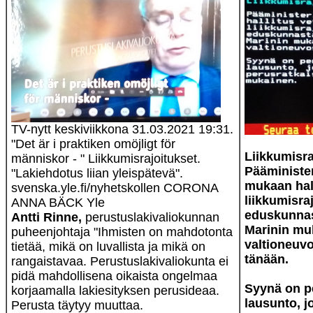
TV-nytt keskiviikkona 31.03.2021 19:31.
"Det är i praktiken omöjligt för
Liikkumisra
människor - " Liikkumisrajoitukset.
Pääministe
"Lakiehdotus liian yleispätevä".
mukaan hall
svenska.yle.fi/nyhetskollen CORONA
liikkumisra
ANNA BÄCK Yle
eduskunnast
Antti Rinne,
perustuslakivaliokunnan
Marinin mu
puheenjohtaja "Ihmisten on mahdotonta
valtioneuvo
tietää, mikä on luvallista ja mikä on
tänään.
rangaistavaa. Perustuslakivaliokunta ei
pidä mahdollisena oikaista ongelmaa
Syynä on p
korjaamalla lakiesityksen perusideaa.
lausunto, j
Perusta täytyy muuttaa.