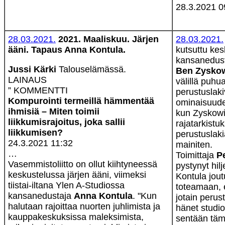
28.3.2021 0
28.03.2021.
2021. Maaliskuu. Järjen
28.03.2021.
ääni. Tapaus Anna Kontula.
kutsuttu kesk
kansanedus
Jussi Kärki
Talouselämässä.
Ben Zysko
LAINAUS
välillä puhu
” KOMMENTTI
perustuslak
Kompurointi termeillä hämmentää
ominaisuude
ihmisiä – Miten toimii
kun Zyskowi
liikkumisrajoitus, joka sallii
rajatarkistu
liikkumisen?
perustuslaki
24.3.2021 11:32
mainiten.
…
Toimittaja
Pe
Vasemmistoliitto on ollut kiihtyneessä
pystynyt hil
keskustelussa järjen ääni, viimeksi
Kontula jout
tiistai-iltana Ylen A-Studiossa
toteamaan, 
kansanedustaja
Anna Kontula
. "Kun
jotain perust
halutaan rajoittaa nuorten juhlimista ja
hänet studio
kauppakeskuksissa maleksimista,
sentään täm