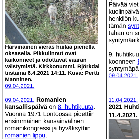
Päivää vie
kuolinpäiv
henkilön ku
tämän
syn
tähän on se
syntymäaik
Harvinainen vieras huilaa pienellä
...
oksasella. Pikkulinnut ovat
9. huhtiku
kaikonneet ja odottavat vaaran
koonneen
väistymistä. Kirkkonummi. Björkdal
syntymäpäi
tiistaina 6.4.2021 14:11. Kuva: Pertti
09.04.2021.
Manninen.
09.04.2021.
Romanien
09.04.2021.
11.04.2021.
kansallispäivä
on
8. huhtikuuta
.
2021 Huht
Vuonna 1971 Lontoossa pidettiin
11.4.2021.
ensimmäinen kansainvälinen
romanikongressi ja hyväksyttiin
romanien lippu
.