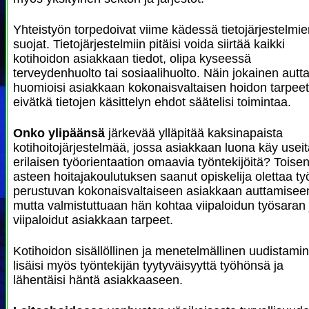
Yhteistyön torpedoivat viime kädessä tietojärjestelmi
suojat. Tietojärjestelmiin pitäisi voida siirtää kaikki
kotihoidon asiakkaan tiedot, olipa kyseessä
terveydenhuolto tai sosiaalihuolto. Näin jokainen autta
huomioisi asiakkaan kokonaisvaltaisen hoidon tarpeet
eivätkä tietojen käsittelyn ehdot säätelisi toimintaa.
Onko ylipäänsä
järkevää ylläpitää kaksinapaista
kotihoitojärjestelmää, jossa asiakkaan luona käy usei
erilaisen työorientaation omaavia työntekijöitä? Toise
asteen hoitajakoulutuksen saanut opiskelija olettaa t
perustuvan kokonaisvaltaiseen asiakkaan auttamisee
mutta valmistuttuaan hän kohtaa viipaloidun työsaran 
viipaloidut asiakkaan tarpeet.
Kotihoidon sisällöllinen ja menetelmällinen uudistami
lisäisi myös työntekijän tyytyväisyyttä työhönsä ja
lähentäisi häntä asiakkaaseen.