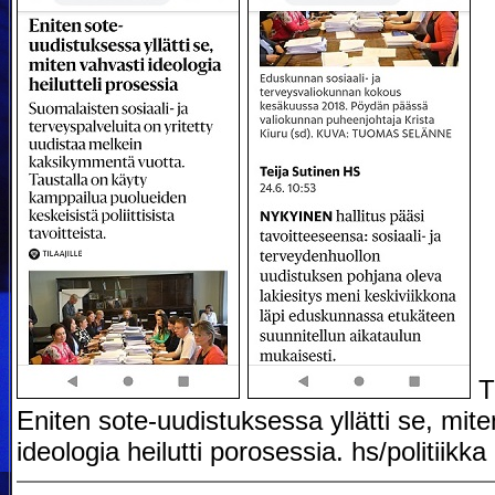
Ti
Eniten sote-uudistuksessa yllätti se, mite
ideologia heilutti porosessia. hs/politiikka