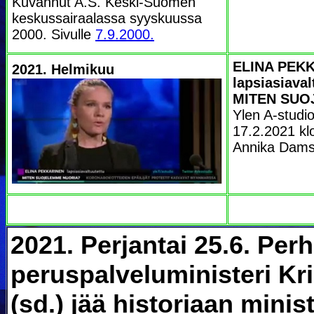
Kuvannut A.S. Keski-Suomen
keskussairaalassa syyskuussa
2000. Sivulle
7.9.2000.
ELINA PEK
2021. Helmikuu
lapsiasiaval
MITEN SUO
Ylen A-studio
17.2.2021 klo
Annika Dam
2021. Perjantai 25.6. Perh
peruspalveluministeri Kri
(sd.) jää historiaan minis