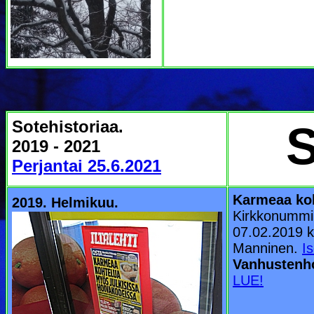
Sotehistoriaa.
S
2019 - 2021
Perjantai 25.6.2021
Karmeaa koh
2019. Helmikuu.
Kirkkonummi.
07.02.2019 kl
Manninen.
I
Vanhustenho
LUE!