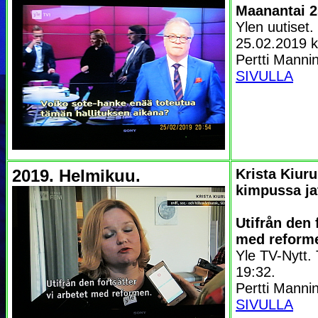
Maanantai 2
Ylen uutiset
25.02.2019 k
Pertti Manni
SIVULLA
2019. Helmikuu.
Krista Kiur
kimpussa ja
Utifrån den 
med reform
Yle TV-Nytt. 
19:32.
Pertti Manni
SIVULLA