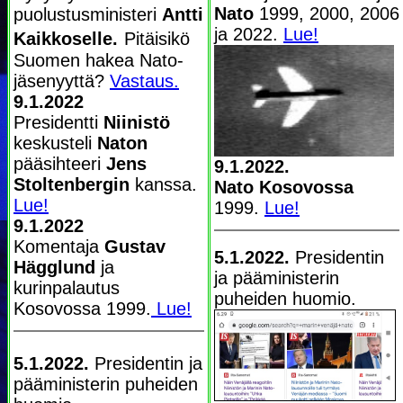
Nato
1999, 2000, 2006
puolustusministeri
Antti
ja 2022.
Lue!
Kaikkoselle.
Pitäisikö
Suomen hakea Nato-
jäsenyyttä?
Vastaus.
9.1.2022
Presidentti
Niinistö
keskusteli
Naton
pääsihteeri
Jens
9.1.2022.
Stoltenbergin
kanssa.
Nato Kosovossa
Lue!
1999.
Lue!
9.1.2022
Komentaja
Gustav
5.1.2022.
Presidentin
Hägglund
ja
ja pääministerin
kurinpalautus
puheiden huomio.
Kosovossa 1999.
Lue!
5.1.2022.
Presidentin ja
pääministerin puheiden