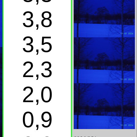
3,8
3,5
2,3
2,0
0,9