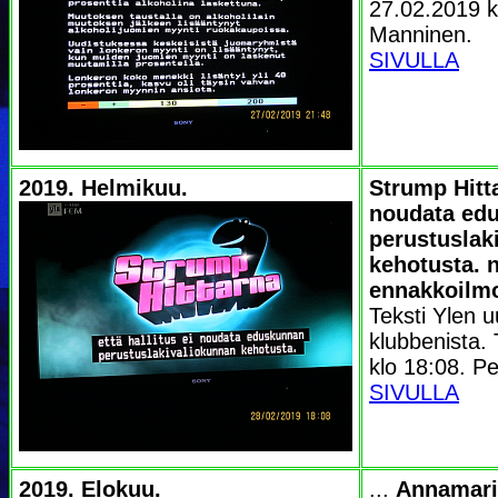
27.02.2019 kl
Manninen.
SIVULLA
2019. Helmikuu.
Strump Hitta
noudata ed
perustuslak
kehotusta. n
ennakkoilmo
Teksti Ylen u
klubbenista.
klo 18:08. Pe
SIVULLA
2019. Elokuu.
...
Annamari 