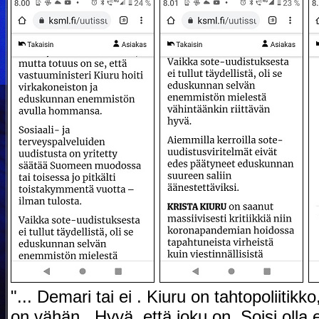
"... Demari tai ei . Kiuru on tahtopoliitik
on vähän . Hyvä, että joku on. Soisi oll