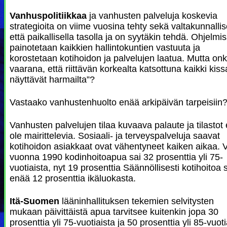
Vanhuspolitiikkaa
ja vanhusten palveluja koskevia
strategioita on viime vuosina tehty sekä valtakunnallis
että paikallisella tasolla ja on syytäkin tehdä. Ohjelmi
painotetaan kaikkien hallintokuntien vastuuta ja
korostetaan kotihoidon ja palvelujen laatua. Mutta on
vaarana, että riittävän korkealta katsottuna kaikki kiss
näyttävät harmailta”?
Vastaako vanhustenhuolto enää arkipäivän tarpeisiin
Vanhusten palvelujen tilaa kuvaava palaute ja tilastot 
ole mairittelevia. Sosiaali- ja terveyspalveluja saavat
kotihoidon asiakkaat ovat vähentyneet kaiken aikaa. V
vuonna 1990 kodinhoitoapua sai 32 prosenttia yli 75-
vuotiaista, nyt 19 prosenttia Säännöllisesti kotihoitoa 
enää 12 prosenttia ikäluokasta.
Itä-Suomen
lääninhallituksen tekemien selvitysten
mukaan päivittäistä apua tarvitsee kuitenkin jopa 30
prosenttia yli 75-vuotiaista ja 50 prosenttia yli 85-vuoti