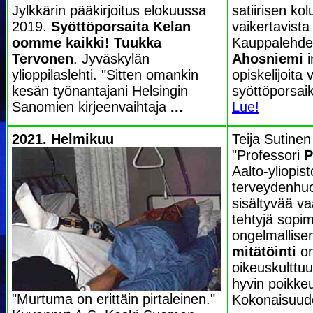
Jylkkärin pääkirjoitus elokuussa
satiirisen ko
2019.
Syöttöporsaita Kelan
vaikertavista 
oomme kaikki!
Tuukka
Kauppalehde
Tervonen
. Jyväskylän
Ahosniemi
i
ylioppilaslehti. "Sitten omankin
opiskelijoita v
kesän työnantajani Helsingin
syöttöporsaik
Sanomien kirjeenvaihtaja
...
Lue!
2021. Helmikuu
Teija Sutine
"Professori
P
Aalto-yliopist
terveydenhuo
sisältyvää va
tehtyjä sopi
ongelmallise
mitätöinti
on
oikeuskulttu
hyvin poikkeu
"Murtuma on erittäin pirtaleinen."
Kokonaisuu