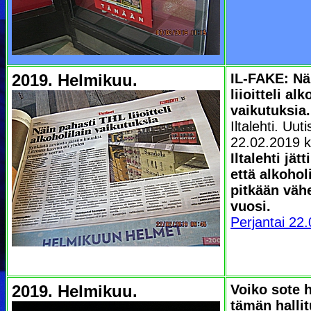
2019. Helmikuu.
IL-FAKE: Nä
liioitteli alk
vaikutuksia.
Iltalehti. Uut
22.02.2019 k
Iltalehti jät
että alkohol
pitkään väh
vuosi.
Perjantai 22
2019. Helmikuu.
Voiko sote 
tämän halli