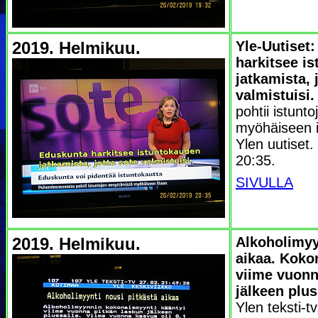
2019. Helmikuu.
Yle-Uutiset
harkitsee i
jatkamista, 
valmistuisi.
pohtii istunt
myöhäiseen i
Ylen uutiset.
20:35.
SIVULLA
2019. Helmikuu.
Alkoholimyy
aikaa. Koko
viime vuonn
jälkeen plus
Ylen teksti-tv