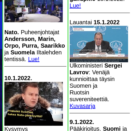
Lue!
Lauantai
15.1.2022
Nato.
Puheenjohtajat
Andersson, Marin,
Orpo, Purra, Saarikko
ja
Suomela
Iltalehden
tentissä.
Lue!
Ulkoministeri
Sergei
Lavrov
: Venäjä
.
10.1.2022
kunnioittaa täysin
Suomen ja
Ruotsin
suvereniteettiä.
Kuvasarja
9.1.2022.
Pääkirjoitus.
Suomi
ja
Kysymys