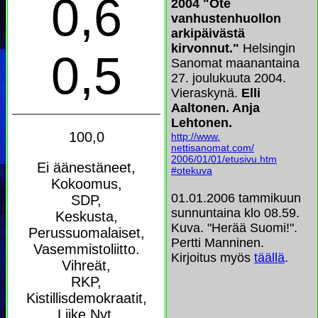
0,6
2004
"Ote
vanhustenhuollon
arkipäivästä
kirvonnut."
Helsingin
0,5
Sanomat maanantaina
27. joulukuuta 2004.
Vieraskynä.
Elli
Aaltonen. Anja
Lehtonen.
100,0
http://www.
nettisanomat.com/
2006/01/01/etusivu.htm
Ei äänestäneet,
#otekuva
Kokoomus,
01.01.2006 tammikuun
SDP,
sunnuntaina klo 08.59.
Keskusta,
Kuva. "Herää Suomi!".
Perussuomalaiset,
Pertti Manninen.
Vasemmistoliitto.
Kirjoitus myös
täällä
.
Vihreät,
RKP,
Kistillisdemokraatit,
Liike Nyt,