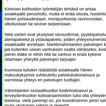
Kiireisen kotihoidon työntekijän tehtävä on antaa
asiakkaalle perushoito, mutta ei enää siivota, huolehti
hänen puhtaudestaan, monipuolisesta ravinnostaan,
ulkoilustaan tai seuran tarpeestaan.
Niitä varten ovat yksityiset siivousfirmat, pyykkipalvelu
ateriapalvelut ja ystäväpalvelu, joiden yhteysnumeroit
asiakkaalle annetaan. Markkinahintaisten palvelujen k
jää kuitenkin usean vanhuksen osalta vähäiseksi, kos
pienin eläke ei niihin riitä tai vanhus ei enää kykene
ottamaan yhteyttä palvelujen tarjoajiin.
Kunnissa tulisikin räätälöidä asiakkaalle hänen
maksukykyynsä suhteutettu palvelukokonaisuus ja
varmistaa yhteys eri palvelujen tuottajiin.
Vähintäänkin sosiaalihuollon kodinhoitoavun ja
terveydenhuollon kotisairaanhoidon tulisi olla yhteyd
toisiinsa. vielä parempi on, jos koordinoinnin piiriin tuli
myös yksityinen sektori ja järjestöt.