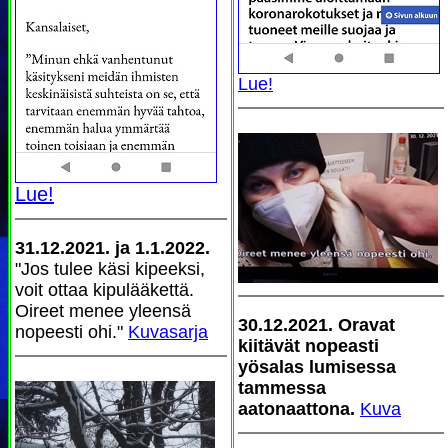
Lue!
Lue!
31.12.2021. ja 1.1.2022.
"Jos tulee käsi kipeeksi,
voit ottaa kipulääkettä.
Oireet menee yleensä
30.12.2021. Oravat
nopeesti ohi."
Kuvasarja
kiitävät nopeasti
yösalas lumisessa
tammessa
aatonaattona.
Kuva