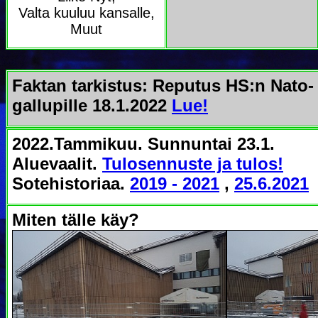
Valta kuuluu kansalle,
Muut
Faktan tarkistus: Reputus HS:n Nato-
gallupille 18.1.2022
Lue!
2022.Tammikuu. Sunnuntai 23.1.
Aluevaalit.
Tulosennuste ja tulos!
Sotehistoriaa.
2019 - 2021
,
25.6.2021
Miten tälle käy?