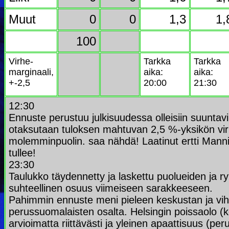
Muut
0
0
1,3
1,
100
Virhe-
Tarkka
Tarkka
marginaali,
aika:
aika:
+-2,5
20:00
21:30
12:30
Ennuste perustuu julkisuudessa olleisiin suuntavii
otaksutaan tuloksen mahtuvan 2,5 %-yksikön vir
molemminpuolin. saa nähdä! Laatinut ertti Man
tullee!
23:30
Taulukko täydennetty ja laskettu puolueiden ja r
suhteellinen osuus viimeiseen sarakkeeseen.
Pahimmin ennuste meni pieleen keskustan ja vih
perussuomalaisten osalta. Helsingin poissaolo (ke
arvioimatta riittävästi ja yleinen apaattisuus (per