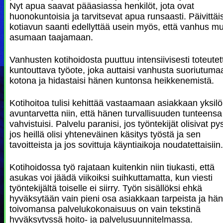
Nyt apua saavat pääasiassa henkilöt, jota ovat
huonokuntoisia ja tarvitsevat apua runsaasti. Päivittäi
kotiavun saanti edellyttää usein myös, että vanhus m
asumaan taajamaan.
Vanhusten kotihoidosta puuttuu intensiivisesti toteutet
kuntouttava työote, joka auttaisi vanhusta suoriutuma
kotona ja hidastaisi hänen kuntonsa heikkenemistä.
Kotihoitoa tulisi kehittää vastaamaan asiakkaan yksilöl
avuntarvetta niin, että hänen turvallisuuden tunteensa
vahvistuisi. Palvelu paranisi, jos työntekijät olisivat py
jos heillä olisi yhteneväinen käsitys työstä ja sen
tavoitteista ja jos sovittuja käyntiaikoja noudatettaisiin.
Kotihoidossa työ rajataan kuitenkin niin tiukasti, että
asukas voi jäädä viikoiksi suihkuttamatta, kun viesti
työntekijältä toiselle ei siirry. Työn sisällöksi ehkä
hyväksytään vain pieni osa asiakkaan tarpeista ja hä
toivomansa palvelukokonaisuus on vain tekstinä
hyväksytyssä hoito- ja palvelusuunnitelmassa.