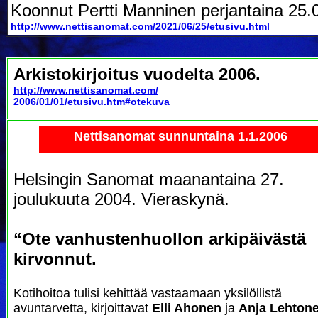
Koonnut Pertti Manninen perjantaina 25.
http://www.nettisanomat.com/2021/06/25/etusivu.html
Arkistokirjoitus vuodelta 2006.
http://www.nettisanomat.com/
2006/01/01/etusivu.htm#otekuva
Nettisanomat sunnuntaina 1.1.2006
Helsingin Sanomat maanantaina 27.
joulukuuta 2004. Vieraskynä.
“Ote vanhustenhuollon arkipäivästä
kirvonnut.
Kotihoitoa tulisi kehittää vastaamaan yksilöllistä
avuntarvetta, kirjoittavat
Elli Ahonen
ja
Anja Lehtone