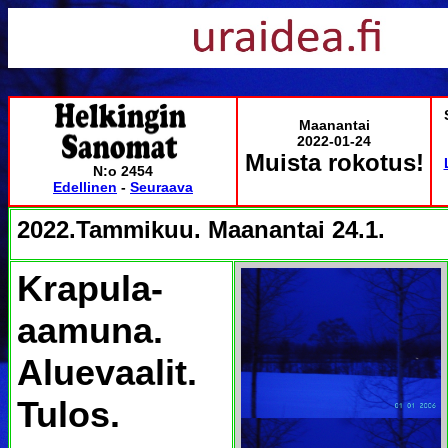
Maanantai
2022-01-24
Muista rokotus!
N:o 2454
Edellinen
-
Seuraava
2022.Tammikuu. Maanantai 24.1.
Krapula-
aamuna.
Aluevaalit.
Tulos.