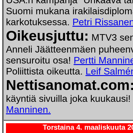
USA:n kampanja "Uhkaava tai
Suomi mukana irakilaisdiplom
karkotuksessa.
Petri Rissanen
Oikeusjuttu:
MTV3 sen
Anneli Jäätteenmäen puheenv
sensuroitu osa!
Pertti Mannin
Poliittista oikeutta.
Leif Salmé
Nettisanomat.com
käyntiä sivuilla joka kuukausi
Manninen.
Torstaina 4. maaliskuuta 2