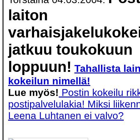
laiton
varhaisjakelukoke
jatkuu toukokuun
loppuun!
Tahallista lai
kokeilun nimellä!
Lue myös!
Postin kokeilu rik
postipalvelulakia! Miksi liiken
Leena Luhtanen ei valvo?