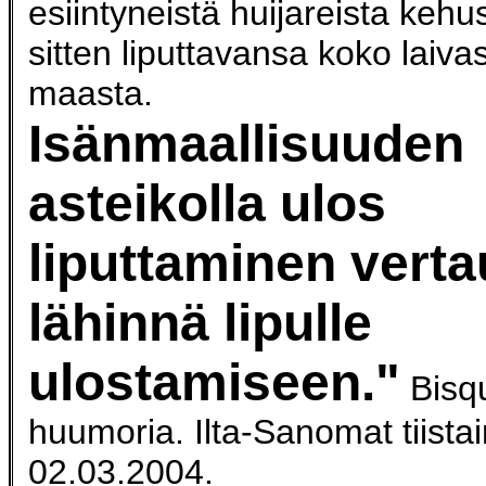
esiintyneistä huijareista kehu
sitten liputtavansa koko laiva
maasta.
Isänmaallisuuden
asteikolla ulos
liputtaminen vert
lähinnä lipulle
ulostamiseen."
Bisqu
huumoria. Ilta-Sanomat tiista
02.03.2004.