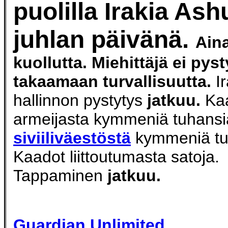
puolilla Irakia Ash
juhlan päivänä.
Ain
kuollutta. Miehittäjä ei pyst
takaamaan turvallisuutta.
I
hallinnon pystytys
jatkuu.
Kaa
armeijasta kymmeniä tuhansi
siviiliväestöstä
kymmeniä tu
Kaadot liittoutumasta satoja.
Tappaminen
jatkuu.
Guardian Unlimited