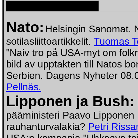
Nato:
Helsingin Sanomat. N
sotilasliittoartikkelit.
Tuomas Ton
"Naiv tro på USA-myt om folk
bild av upptakten till Natos b
Serbien. Dagens Nyheter 08.
Pellnäs.
Lipponen ja Bush:
pääministeri Paavo Lipponen
rauhanturvalakia?
Petri Rissa