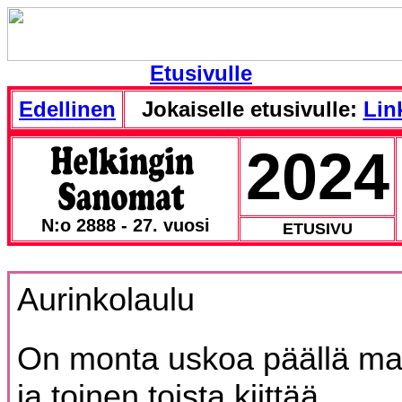
Etusivulle
Edellinen
Jokaiselle etusivulle:
Link
2024
N:o 2888 - 27. vuosi
ETUSIVU
Aurinkolaulu
On monta uskoa päällä m
ja toinen toista kiittää,