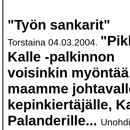
"Työn sankarit"
"Pik
Torstaina 04.03.2004.
Kalle -palkinnon
voisinkin myöntää
maamme johtavall
kepinkiertäjälle, K
Palanderille.
..
Unohdi