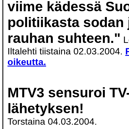
viime kädessä S
politiikasta sodan 
rauhan suhteen."
L
Iltalehti tiistaina 02.03.2004.
oikeutta.
MTV3 sensuroi TV
lähetyksen!
Torstaina 04.03.2004.