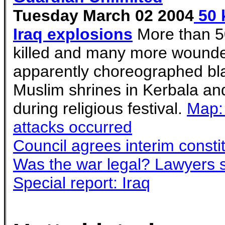
Tuesday March 02 2004
50 k
Iraq explosions
More than 5
killed and many more wounde
apparently choreographed bla
Muslim shrines in Kerbala a
during religious festival.
Map:
attacks occurred
Council agrees interim consti
Was the war legal? Lawyers 
Special report: Iraq