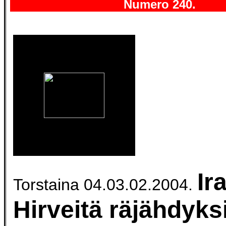
Numero 240.
Ir
Torstaina 04.03.02.2004.
Hirveitä räjähdyksi