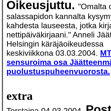
Oikeusjuttu.
"Omalta o
salassapidon kannalta kysym
kahdesta lauseesta, jotka kir
nettipäiväkirjaani." Anneli Jä
Helsingin käräjäoikeudessa
keskiviikkona 03.03.2004.
MT
sensuroima osa Jäätteenm
puolustuspuheenvuorosta.
extra
Post
Torstaina 04.03.2004.