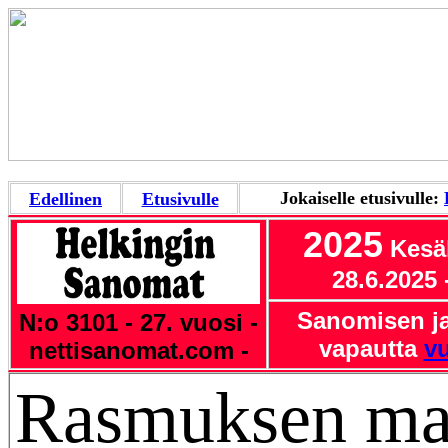
Jokaiselle etusivulle:
Edellinen
Etusivulle
2025
Kesä
28.6.2025
Sanomisen ja
N:o 3101 - 27. vuosi -
vapautta
vu
nettisanomat.com -
Rasmuksen ma