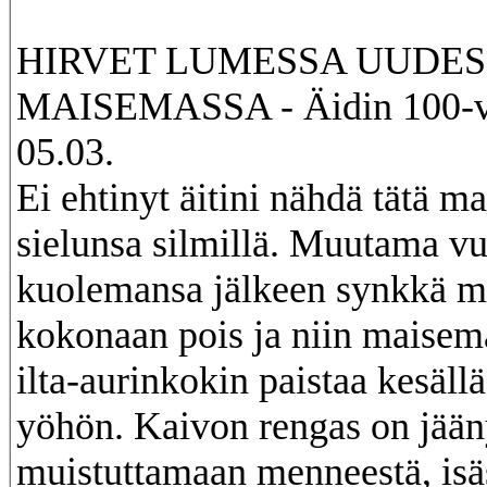
HIRVET LUMESSA UUDES
MAISEMASSA - Äidin 100-vu
05.03.
Ei ehtinyt äitini nähdä tätä m
sielunsa silmillä. Muutama vu
kuolemansa jälkeen synkkä me
kokonaan pois ja niin maisema
ilta-aurinkokin paistaa kesäl
yöhön. Kaivon rengas on jään
muistuttamaan menneestä, isäs