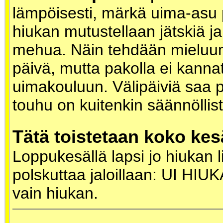
lämpöisesti, märkä uima-asu p
hiukan mutustellaan jätskiä ja
mehua. Näin tehdään mieluu
päivä, mutta pakolla ei kanna
uimakouluun. Välipäiviä saa 
touhu on kuitenkin säännöllist
Tätä toistetaan koko kes
Loppukesällä lapsi jo hiukan l
polskuttaa jaloillaan: UI HIUK
vain hiukan.