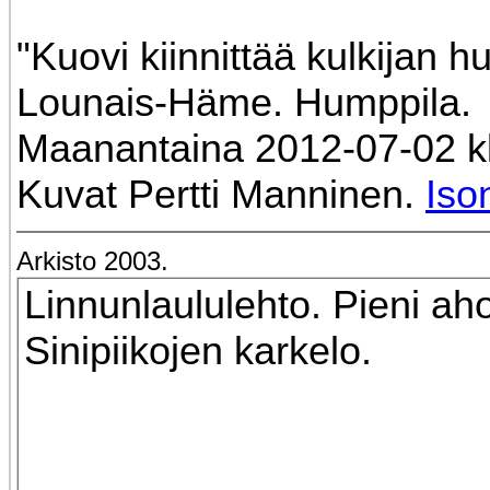
"Kuovi kiinnittää kulkijan h
Lounais-Häme. Humppila.
Maanantaina 2012-07-02 kl
Kuvat Pertti Manninen.
Iso
Arkisto 2003.
Linnunlaululehto. Pieni ah
Sinipiikojen karkelo.