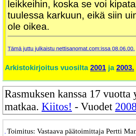
leikkeihin, koska se voi kipata
tuulessa karkuun, eikä siin u
ole oikea.
Tämä juttu julkaistu nettisanomat.com:issa 08.06.00.
Arkistokirjoitus vuosilta
2001
ja
2003.
Rasmuksen kanssa 17 vuotta y
matkaa.
Kiitos!
- Vuodet
2008
Toimitus: Vastaava päätoimittaja Pertti Ma