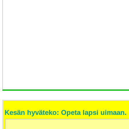
Kesän hyväteko: Opeta lapsi uimaan.