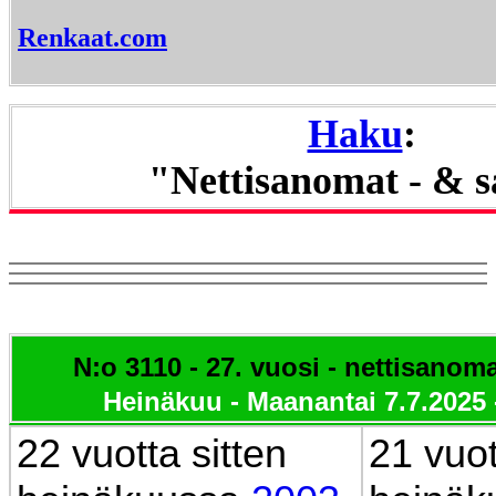
Renkaat.com
Haku
:
"Nettisanomat - & 
N:o 3110 - 27. vuosi - nettisanom
Heinäkuu
- Maanantai 7.7.2025
22 vuotta sitten
21 vuot