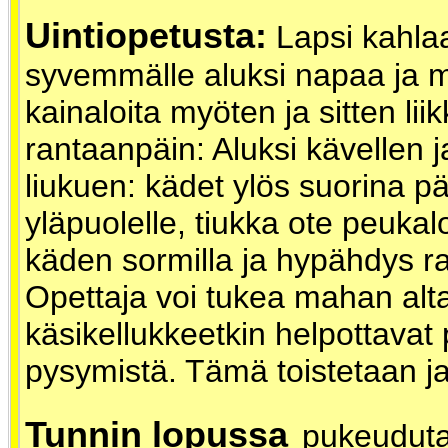
Uintiopetusta:
Lapsi kahla
syvemmälle aluksi napaa ja
kainaloita myöten ja sitten li
rantaanpäin: Aluksi kävellen j
liukuen: kädet ylös suorina p
yläpuolelle, tiukka ote peukal
käden sormilla ja hypähdys r
Opettaja voi tukea mahan alta
käsikellukkeetkin helpottavat 
pysymistä. Tämä toistetaan ja
Tunnin lopussa
pukeuduta