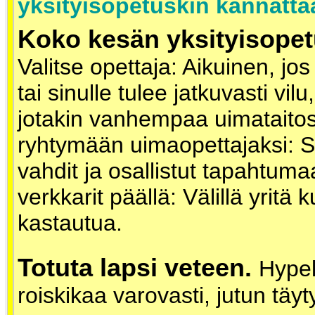
yksityisopetuskin kannatta
Koko kesän yksityisopet
Valitse opettaja: Aikuinen, jos
tai sinulle tulee jatkuvasti vil
jotakin vanhempaa uimataitos
ryhtymään uimaopettajaksi: S
vahdit ja osallistut tapahtum
verkkarit päällä: Välillä yritä 
kastautua.
Totuta lapsi veteen.
Hypel
roiskikaa varovasti, jutun täyt