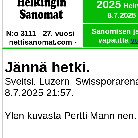
2025
Hei
8.7.2025
Sanomisen ja
N:o 3111 - 27. vuosi -
vapautta
vu
nettisanomat.com -
Jännä hetki.
Sveitsi. Luzern. Swissporarena.
8.7.2025 21:57.
Ylen kuvasta Pertti Manninen.