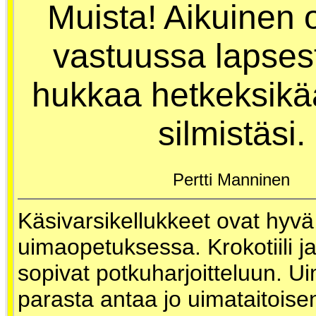
Muista! Aikuinen 
vastuussa lapses
hukkaa hetkeksikä
silmistäsi.
Pertti Manninen
Käsivarsikellukkeet ovat hyv
uimaopetuksessa. Krokotiili j
sopivat potkuharjoitteluun. 
parasta antaa jo uimataitoise