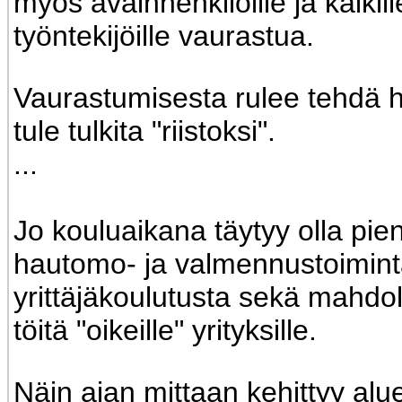
myös avainhenkilöille ja kaikill
työntekijöille vaurastua.
Vaurastumisesta rulee tehdä h
tule tulkita "riistoksi".
...
Jo kouluaikana täytyy olla pie
hautomo- ja valmennustoimint
yrittäjäkoulutusta sekä mahdol
töitä "oikeille" yrityksille.
Näin ajan mittaan kehittyy alu