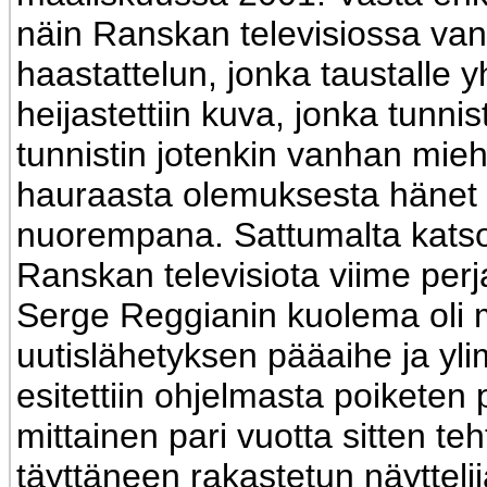
näin Ranskan televisiossa va
haastattelun, jonka taustalle y
heijastettiin kuva, jonka tunni
tunnistin jotenkin vanhan mieh
hauraasta olemuksesta hänet 
nuorempana. Sattumalta katsoi
Ranskan televisiota viime perj
Serge Reggianin kuolema oli
uutislähetyksen pääaihe ja yl
esitettiin ohjelmasta poiketen
mittainen pari vuotta sitten teh
täyttäneen rakastetun näyttelij