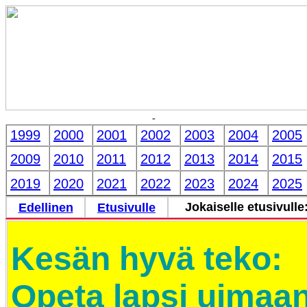
-
1999
2000
2001
2002
2003
2004
2005
2009
2010
2011
2012
2013
2014
2015
2019
2020
2021
2022
2023
2024
2025
Jokaiselle etusivulle
Edellinen
Etusivulle
Kesän hyvä teko:
Opeta lapsi uimaan