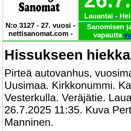
26.7
Lauantai - He
N:o 3127 - 27. vuosi -
Sanomisen ja
nettisanomat.com -
vapautta
vu
Hissukseen hiekkat
Pirteä autovanhus, vuosimal
Uusimaa. Kirkkonummi. Ka
Vesterkulla. Veräjätie.
Laua
26.7.2025 11:35.
Kuva Pert
Manninen.