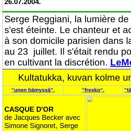
26.07.2004.
Serge Reggiani, la lumière de "
s'est éteinte.
Le chanteur et ac
à son domicile parisien dans l
au 23 juillet. Il s'était rendu p
en cultivant la discrétion.
LeMo
Kultatukka, kuvan kolme un
"unen hämyssä".
"fresko".
"t
CASQUE D'OR
de Jacques Becker avec
Simone Signoret, Serge