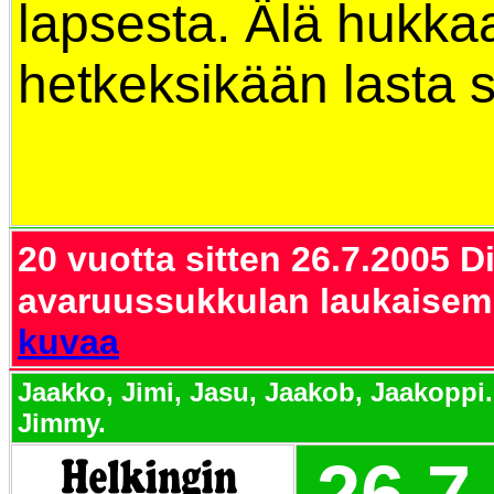
lapsesta. Älä hukka
hetkeksikään lasta s
20 vuotta sitten 26.7.2005
Di
avaruussukkulan laukaisem
kuvaa
Jaakko, Jimi, Jasu, Jaakob, Jaakoppi.
Jimmy.