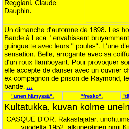
Reggiani, Claude
Dauphin.
Un dimanche d'automne de 1898. Les ho
Bande à Leca " envahissent bruyamment 
guinguette avec leurs " poules". L'une d'el
sensation. Belle, arrogante avec sa coiff
d'un roux flamboyant. Pour provoquer 
elle accepte de danser avec un ouvrier c
ex-compagnon de prison de Raymond, le l
bande.
...
"unen hämyssä".
"fresko".
"t
Kultatukka, kuvan kolme unelm
CASQUE D'OR
, Rakastajatar, unohtum
vuodelta 1952. alkuperäinen nimi Ku