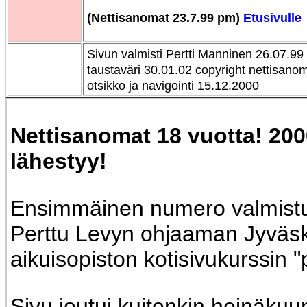
(Nettisanomat 23.7.99 pm)
Etusivulle
Sivun valmisti Pertti Manninen 26.07.99 
taustaväri 30.01.02 copyright nettisano
otsikko ja navigointi 15.12.2000
Nettisanomat 18 vuotta! 20
lähestyy!
Ensimmäinen numero valmistu
Perttu Levyn ohjaaman Jyväs
aikuisopiston kotisivukurssin 
Sivu joutui kuitenkin heinäkuu