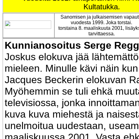
Kultatukka.
Sanomisen ja julkaisemisen vapaut
vuodesta 1999. Joka torstai.
torstaina 8. maaliskuuta 2001, lisäyk
tarvittaessa.
Kunnianosoitus Serge Reggi
Joskus elokuva jää lähtemätt
mieleen. Minulle kävi näin ku
Jacques Beckerin elokuvan Ra
Myöhemmin se tuli ehkä muu
televisiossa, jonka innoittaman
kuva kuva miehestä ja naisesta
unelmoitua uudestaan, useam
maaliskuussa 2001. Vasta ehkä