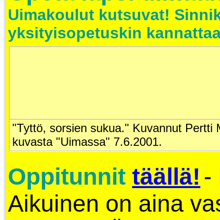
Uimakoulut kutsuvat! Sinni
yksityisopetuskin kannattaa
"Tyttö, sorsien sukua." Kuvannut Pertt
kuvasta "Uimassa" 7.6.2001.
Oppitunnit
täällä!
-
Aikuinen on aina va