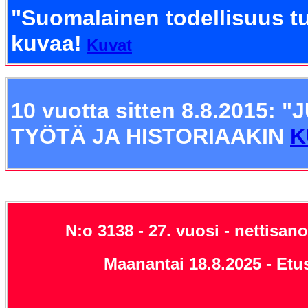
"Suomalainen todellisuus t
kuvaa!
Kuvat
10 vuotta sitten 8.8.2015: "
J
TYÖTÄ JA HISTORIAAKIN
K
N:o 3138 - 27. vuosi - nettisan
Maanantai 18.8.2025
- Etu