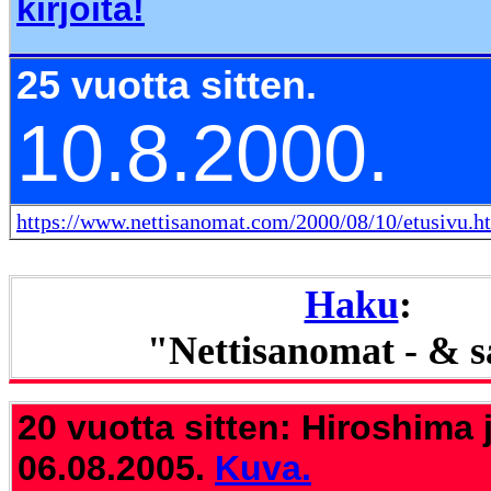
kirjoita!
25 vuotta sitten.
10.8.2000.
https://www.nettisanomat.com/2000/08/10/etusivu.h
Haku
:
"Nettisanomat - & 
20 vuotta sitten: Hiroshima 
06.08.2005.
Kuva.