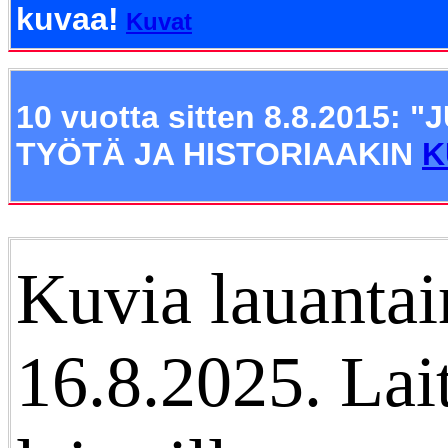
kuvaa!
Kuvat
10 vuotta sitten 8.8.2015: "
J
TYÖTÄ JA HISTORIAAKIN
K
Kuvia lauantai
16.8.2025. Lait