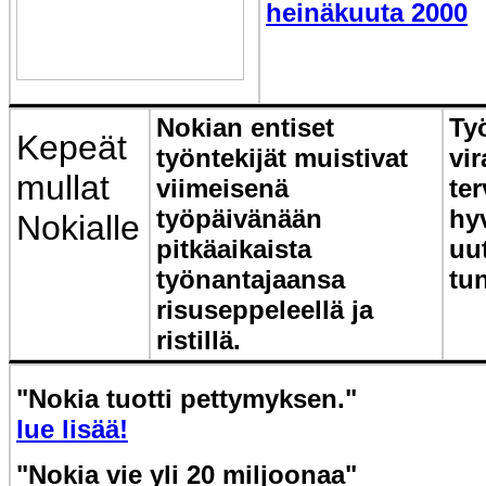
heinäkuuta 2000
Nokian entiset
Ty
Kepeät
työntekijät muistivat
vir
mullat
viimeisenä
te
työpäivänään
hyv
Nokialle
pitkäaikaista
uu
työnantajaansa
tu
risuseppeleellä ja
ristillä.
"Nokia tuotti pettymyksen."
lue lisää!
"Nokia vie yli 20 miljoonaa"