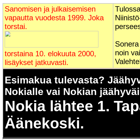
Sanomisen ja julkaisemisen
Tulossa
vapautta vuodesta 1999. Joka
Niinist
torstai.
persees
Sonera 
noin va
torstaina 10. elokuuta 2000,
Valehte
lisäykset jatkuvasti.
Esimakua tulevasta? Jäähyv
Nokialle vai Nokian jäähyvä
Nokia lähtee 1. Ta
Äänekoski.