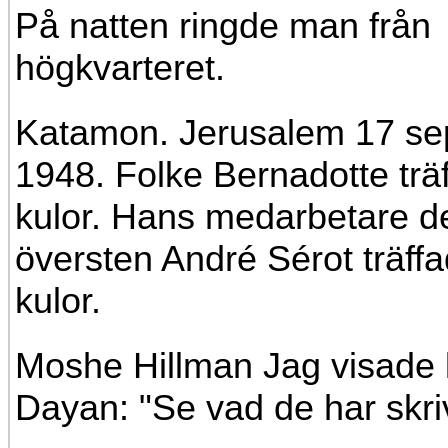
På natten ringde man från
högkvarteret.
Katamon. Jerusalem 17 s
1948. Folke Bernadotte trä
kulor. Hans medarbetare d
översten André Sérot träff
kulor.
Moshe Hillman Jag visade 
Dayan: "Se vad de har skriv