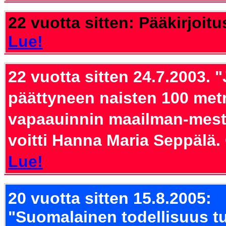
22 vuotta sitten: Pääkirjoitu
Lue!
22 vuotta sitten 24.7.2003.
"
päättyneen naisten 100 met
vapaauinnin maailman
-
mest
voitti Hanna Maria Seppälä. 
Lue!
20 vuotta sitten 15.8.2005:
"Suomalainen todellisuus t