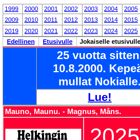
1999
2000
2001
2002
2003
2004
2005
2009
2010
2011
2012
2013
2014
2015
2019
2020
2021
2022
2023
2024
2025
Edellinen
Etusivulle
Jokaiselle etusivull
25 vuotta sitten
10.8.2000. Kepe
mullat Nokialle
Lue!
Mauno, Maunu. - Magnus, Måns.
2025