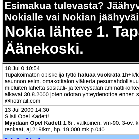
Esimakua tulevasta? Jäähyv
Nokialle vai Nokian jäähyvä
Nokia lähtee 1. Ta
Äänekoski.
18 Jul 0 10:54
Tupakoimaton opiskelija tyttö
haluaa vuokrata
1h+k/k
asunnon esim. omakotitalon yläkerta pesumahdollisuu
mieluiten läheltä sosiaali- ja terveysalan ammattikork
alkavat 30.8.2000 joten odotan yhteydenottoa ennen si
@hotmail.com
13 Jul 2000 14:30
Siisti Opel Kadett!
Myydään Opel Kadett
1.6i , valkoinen, vm-90, 3-ov, k
renkaat, aj.219tkm, hp. 19,000 mk p.040-