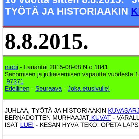
TYÖTÄ JA HISTORIAAKIN
K
8.8.2015.
mobi
- Lauantai 2015-08-08 N:o 1841
Sanomisen ja julkaisemisen vapautta vuodesta 1
97371
Edellinen
-
Seuraava
-
Joka etusivulle!
JUHLAA, TYÖTÄ JA HISTORIAAKIN
KUVASAR
BERNADOTTEN MURHAAJAT
KUVAT
- VARAL
ISÄT
LUE!
- KESÄN HYVÄ TEKO: OPETA LAPS