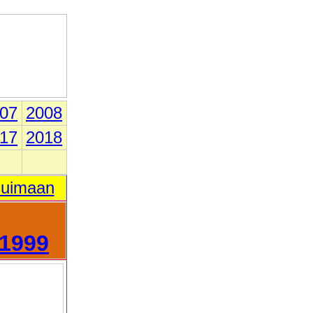
07
2008
17
2018
 uimaan
1999