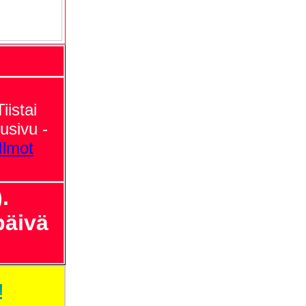
Tiistai
usivu -
Ilmot
.
päivä
!