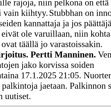
lle rajoja, niin pelkona on että
 vain kiihtyy.
Stubbhan on inn
eiden kannattaja ja jos päättäjä
eivät ole varuillaan, niin kohta
 ovat täällä jo varastoissakin.
rjoitus. Pertti Manninen.
Ven
ntojen jako korvissa soiden
ntaina 17.1.2025 21:05. Nuorten
n palkintoja jaetaan. Palkinnon 
 uutiset.