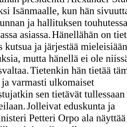
ksi Isänmaalle, kun hän sivuutt
unnan ja hallituksen touhutess
assa asiassa.
Hänellähän on tie
 kutsua ja järjestää mieleisiää
ksia, mutta hänellä ei ole niiss
svaltaa.
Tietenkin hän tietää tä
 ja varmasti ulkomaiset
stujatkin sen tietävät tullessaan
eilaan.
Jolleivat eduskunta ja
nisteri Petteri Orpo ala näyttää