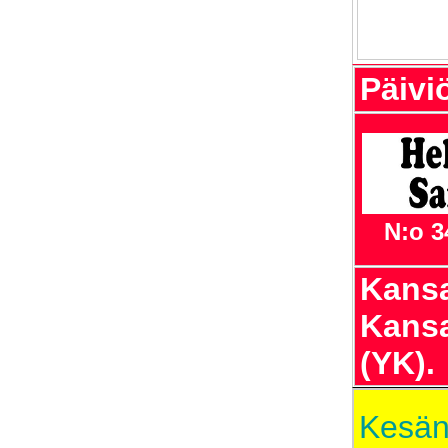
Päiviö
N:o 3
Kansa
Kansa
(YK).
Kesän