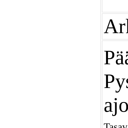
Ar
Pää
Py
ajo
Tasav