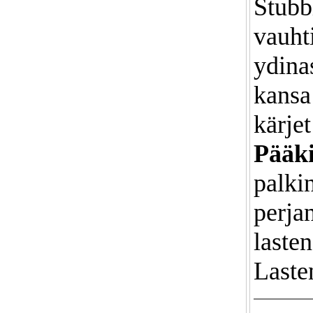
Stubbi
vauhti
ydinas
kansa 
kärjet
Pääki
palki
perja
laste
Lasten