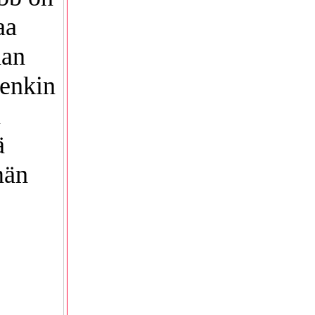
aa
aan
tenkin
n
ä
män