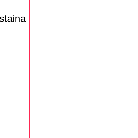
staina
n