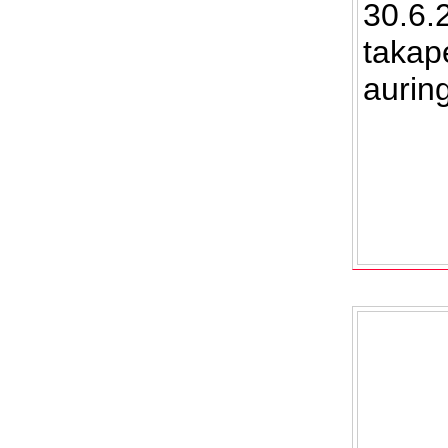
30.6.
takap
aurin