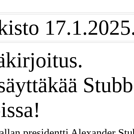
kisto 17.1.2025
kirjoitus.
säyttäkää Stubb
issa!
allan presidentti Alexander St