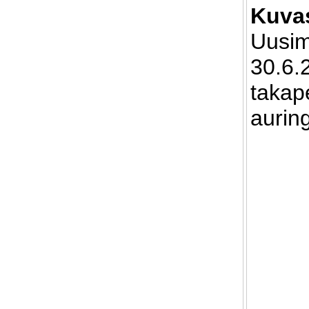
Kuvas
Uusim
30.6.
takap
aurin