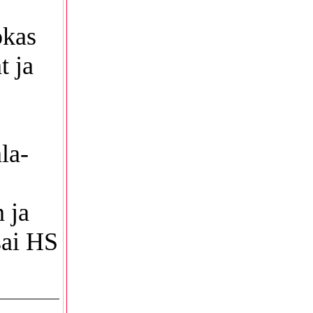
okas
t ja
la-
 ja
sai HS