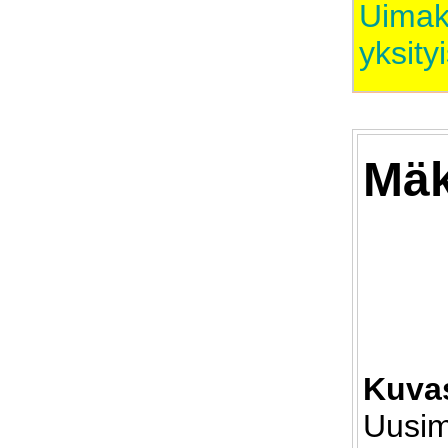
Uimako
yksity
Mäk
Kuvas
Uusim