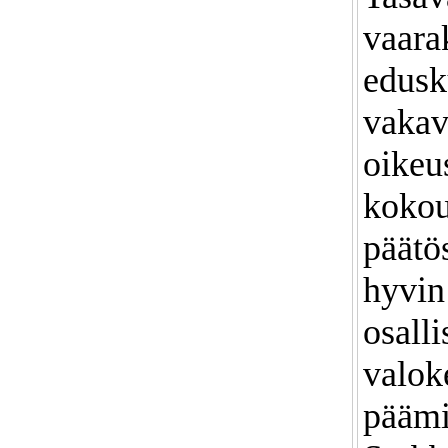
vaara
edusk
vakav
oikeus
kokou
päätö
hyvin
osalli
valok
päämi