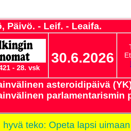
, Päivö. - Leif. - Leaifa.
30.6.2026
Et
421 - 28. vsk
invälinen asteroidipäivä (YK)
invälinen parlamentarismin 
 hyvä teko: Opeta lapsi uimaan