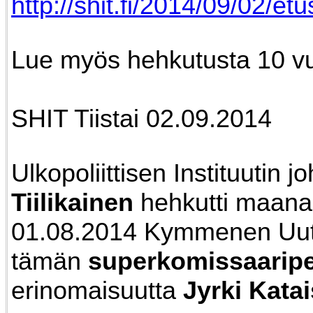
http://shit.fi/2014/09/02/etu
Lue myös hehkutusta 10 vuo
SHIT Tiistai 02.09.2014
Ulkopoliittisen Instituutin j
Tiilikainen
hehkutti maana
01.08.2014 Kymmenen Uut
tämän
superkomissaaripe
erinomaisuutta
Jyrki Katai