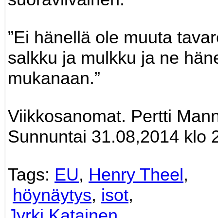
”Ei hänellä ole muuta tavar
salkku ja mulkku ja ne häne
mukanaan.”
Viikkosanomat. Pertti Mann
Sunnuntai 31.08,2014 klo 
Tags:
EU
,
Henry Theel
,
höynäytys
,
isot
,
Jyrki Katainen
,...