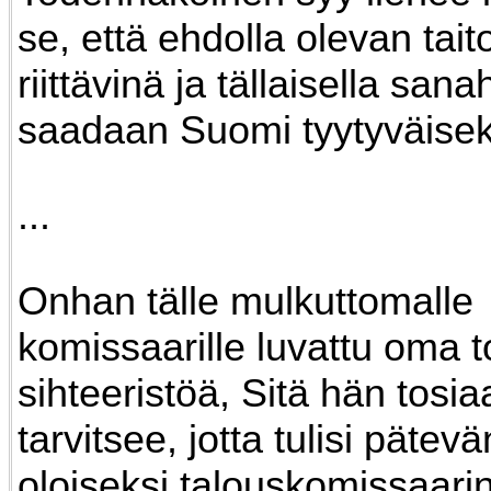
se, että ehdolla olevan tait
riittävinä ja tällaisella sana
saadaan Suomi tyytyväisek
...
Onhan tälle mulkuttomalle
komissaarille luvattu oma t
sihteeristöä, Sitä hän tosia
tarvitsee, jotta tulisi pätev
oloiseksi talouskomissaarin