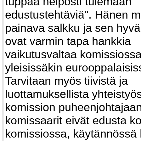
tuppaa helposti tulemaan
edustustehtäviä". Hänen 
painava salkku ja sen hyv
ovat varmin tapa hankkia
vaikutusvaltaa komissioss
yleisissäkin eurooppalaisis
Tarvitaan myös tiivistä ja
luottamuksellista yhteistyö
komission puheenjohtajaan
komissaarit eivät edusta k
komissiossa, käytännössä