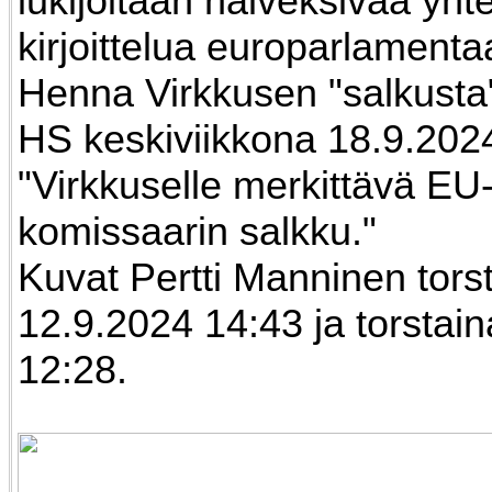
lukijoitaan halveksivaa yht
kirjoittelua europarlamenta
Henna Virkkusen "salkusta
HS keskiviikkona 18.9.202
"Virkkuselle merkittävä EU
komissaarin salkku."
Kuvat Pertti Manninen tors
12.9.2024 14:43 ja torstai
12:28.