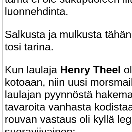
luonnehdinta.
Salkusta ja mulkusta tähä
tosi tarina.
Kun laulaja
Henry Theel
ol
kotoaan, niin uusi morsmaik
laulajan pyynnöstä hakemaa
tavaroita vanhasta kodista
rouvan vastaus oli kyllä le
suoraviivainen: