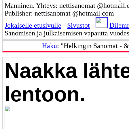
Manninen. Yhteys: nettisanomat @hotmail.c
Publisher: nettisanomat @hotmail.com
Jokaiselle etusivulle
-
Sivustot
-
Dilem
Sanomisen ja julkaisemisen vapautta vuode
Haku
: "Helkingin Sanomat - &
Naakka läht
lentoon.