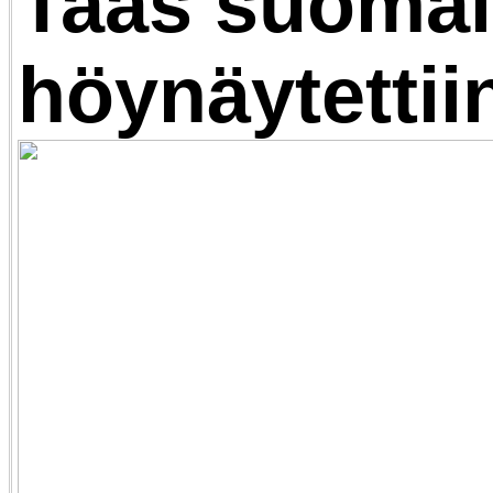
Taas suomal
höynäytettii