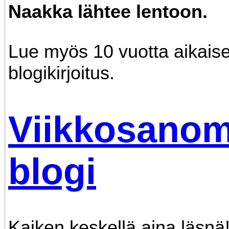
Naakka lähtee lentoon.
Lue myös 10 vuotta aikais
blogikirjoitus.
Viikkosanom
blogi
Kaiken keskellä aina läsnä