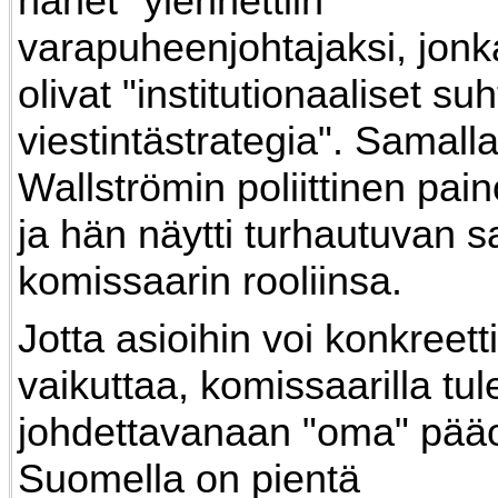
hänet "ylennettiin"
varapuheenjohtajaksi, jonk
olivat "institutionaaliset suh
viestintästrategia". Samall
Wallströmin poliittinen pain
ja hän näytti turhautuvan 
komissaarin rooliinsa.
Jotta asioihin voi konkreetti
vaikuttaa, komissaarilla tul
johdettavanaan "oma" pää
Suomella on pientä