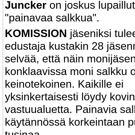
Juncker
on joskus lupaillu
"painavaa salkkua".
KOMISSION
jäseniksi tule
edustaja kustakin 28 jäse
selvää, että näin monijäse
konklaavissa moni salkku o
keinotekoinen. Kaikille ei
yksinkertaisesti löydy kovi
vastuualuetta. Painavia sa
käytännössä korkeintaan p
tusinaa.