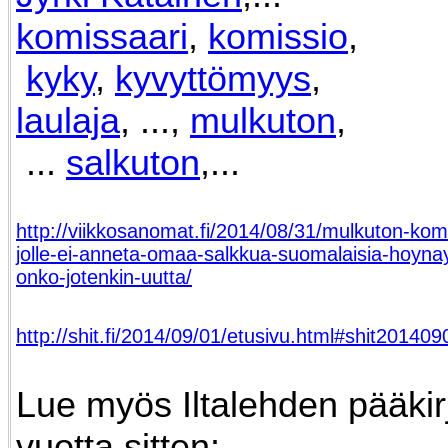
komissaari
,
komissio
,
kyky
,
kyvyttömyys
,
laulaja
, ...,
mulkuton
,
...
salkuton
,...
http://viikkosanomat.fi/2014/08/31/mulkuton-kom
jolle-ei-anneta-omaa-salkkua-suomalaisia-hoyna
onko-jotenkin-uutta/
http://shit.fi/2014/09/01/etusivu.html#shit201409
Lue myös Iltalehden pääkir
vuotta sitten: