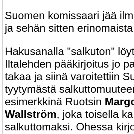
Suomen komissaari jää ilm
ja sehän sitten erinomaista
Hakusanalla "salkuton" löyt
Iltalehden pääkirjoitus jo pa
takaa ja siinä varoitettiin
tyytymästä salkuttomuutee
esimerkkinä Ruotsin
Marg
Wallström
, joka toisella k
salkuttomaksi. Ohessa kirjo