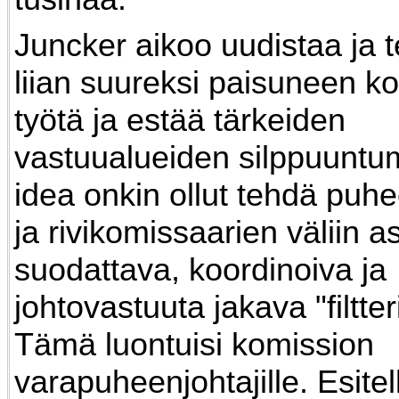
Juncker aikoo uudistaa ja 
liian suureksi paisuneen k
työtä ja estää tärkeiden
vastuualueiden silppuuntum
idea onkin ollut tehdä puh
ja rivikomissaarien väliin as
suodattava, koordinoiva ja
johtovastuuta jakava "filtter
Tämä luontuisi komission
varapuheenjohtajille. Esite