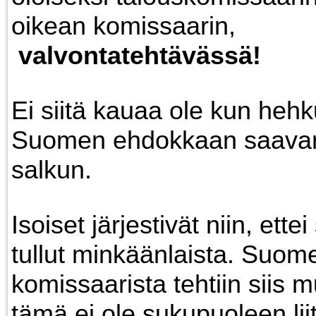
oikean komissaarin,
valvontatehtävässä!
Ei siitä kauaa ole kun hehku
Suomen ehdokkaan saava
salkun.
Isoiset järjestivät niin, ette
tullut minkäänlaista. Suom
komissaarista tehtiin siis m
tämä ei ole sukupuoleen lii