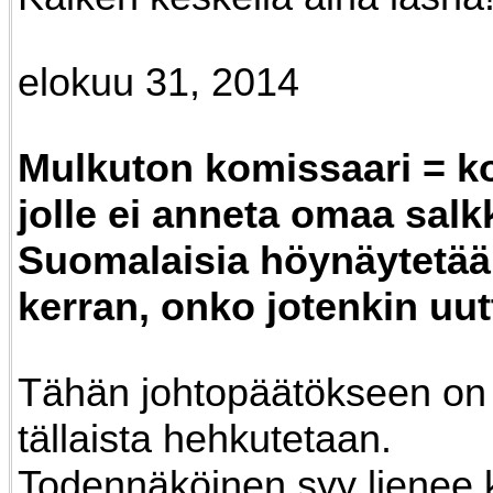
elokuu 31, 2014
Mulkuton komissaari = k
jolle ei anneta omaa salk
Suomalaisia höynäytetää
kerran, onko jotenkin uut
Tähän johtopäätökseen on 
tällaista hehkutetaan.
Todennäköinen syy lienee 