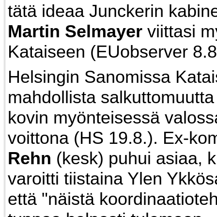
tätä ideaa Junckerin kabine
Martin Selmayer
viittasi m
Kataiseen (EUobserver 8.8.
Helsingin Sanomissa Kata
mahdollista salkuttomuutta e
kovin myönteisessä valoss
voittona (HS 19.8.). Ex-ko
Rehn
(kesk) puhui asiaa, 
varoitti tiistaina Ylen Ykk
että "näistä koordinaatioteh