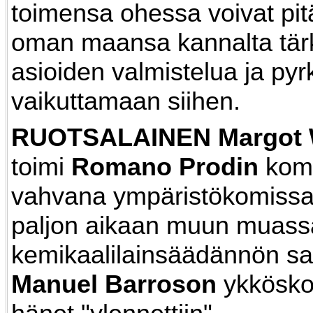
toimensa ohessa voivat pit
oman maansa kannalta tär
asioiden valmistelua ja pyr
vaikuttamaan siihen.
RUOTSALAINEN
Margot 
toimi
Romano Prodin
komi
vahvana ympäristökomissaa
paljon aikaan muun muass
kemikaalilainsäädännön sa
Manuel Barroson
ykkösko