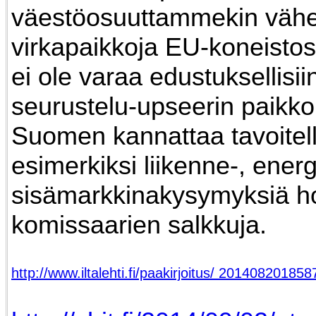
väestöosuuttammekin vä
virkapaikkoja EU-koneistos
ei ole varaa edustuksellisii
seurustelu-upseerin paikkoi
Suomen kannattaa tavoitel
esimerkiksi liikenne-, energ
sisämarkkinakysymyksiä ho
komissaarien salkkuja.
http://www.iltalehti.fi/paakirjoitus/ 2014082018