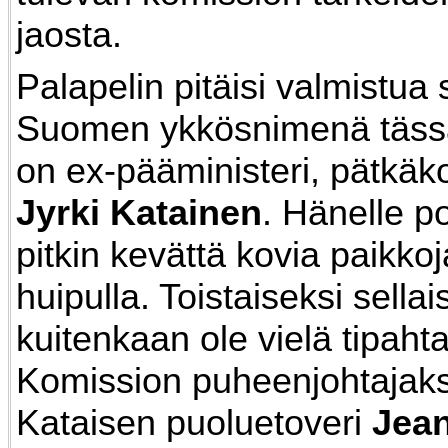
jaosta.
Palapelin pitäisi valmistua
Suomen ykkösnimenä tässä
on ex-pääministeri, pätkäk
Jyrki Katainen
. Hänelle po
pitkin kevättä kovia paikko
huipulla. Toistaiseksi sellai
kuitenkaan ole vielä tipaht
Komission puheenjohtajaksi
Kataisen puoluetoveri
Jea