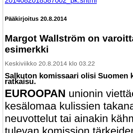
2014082018587002_pk.shtml
Pääkirjoitus 20.8.2014
Margot Wallström on varoit
esimerkki
Keskiviikko 20.8.2014 klo 03.22
Salkuton komissaari olisi Suomen 
ratkaisu.
EUROOPAN
unionin viett
kesälomaa kulissien takana
neuvottelut tai ainakin käh
tulevan komission tärkeide