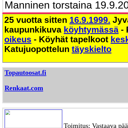
Manninen torstaina 19.9.2
25 vuotta sitten
16.9.1999.
Jyv
kaupunkikuva
köyhtymässä
- 
oikeus
- Köyhät tapelkoot
kes
Katujuopottelun
täyskielto
Topautoosat.fi
Renkaat.com
Toimitus: Vastaava päät